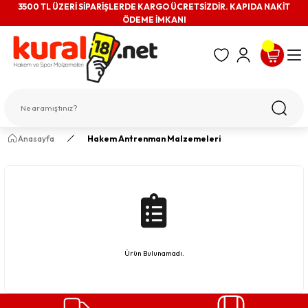
3500 TL ÜZERİ SİPARİŞLERDE KARGO ÜCRETSİZDİR. KAPIDA NAKİT
ÖDEME İMKANI
Anasayfa
Hakem Antrenman Malzemeleri
Ürün Bulunamadı.