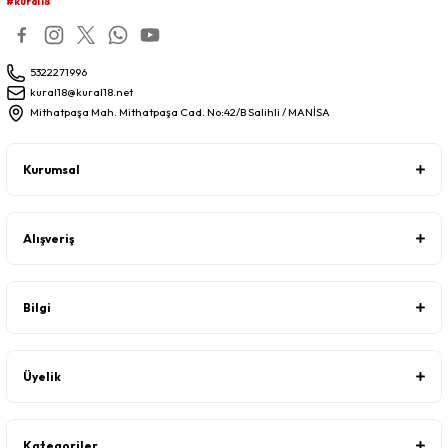
#kural18
5322271996
kural18@kural18.net
Mithatpaşa Mah. Mithatpaşa Cad. No:42/B Salihli / MANİSA
Kurumsal
Alışveriş
Bilgi
Üyelik
Kategoriler