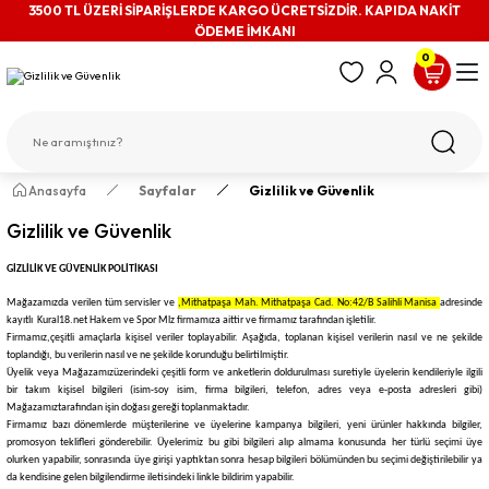
3500 TL ÜZERİ SİPARİŞLERDE KARGO ÜCRETSİZDİR. KAPIDA NAKİT
ÖDEME İMKANI
0
Anasayfa
Sayfalar
Gizlilik ve Güvenlik
Gizlilik ve Güvenlik
GİZLİLİK VE GÜVENLİK POLİTİKASI
Mağazamızda verilen tüm servisler ve
,Mithatpaşa Mah. Mithatpaşa Cad. No:42/B Salihli Manisa
adresinde
kayıtlı
Kural18.net Hakem ve Spor Mlz
firmamıza aittir ve firmamız tarafından işletilir.
Firmamız,
çeşitli amaçlarla kişisel veriler toplayabilir. Aşağıda, toplanan kişisel verilerin nasıl ve ne şekilde
toplandığı, bu verilerin nasıl ve ne şekilde korunduğu belirtilmiştir.
Üyelik veya
Mağazamız
üzerindeki çeşitli form ve anketlerin doldurulması suretiyle üyelerin kendileriyle ilgili
bir takım kişisel bilgileri (isim-soy isim, firma bilgileri, telefon, adres veya e-posta adresleri gibi)
Mağazamız
tarafından işin doğası gereği toplanmaktadır.
Firmamız bazı dönemlerde müşterilerine ve üyelerine kampanya bilgileri, yeni ürünler hakkında bilgiler,
promosyon teklifleri gönderebilir. Üyelerimiz bu gibi bilgileri alıp almama konusunda her türlü seçimi üye
olurken yapabilir, sonrasında üye girişi yaptıktan sonra hesap bilgileri bölümünden bu seçimi değiştirilebilir ya
da kendisine gelen bilgilendirme iletisindeki linkle bildirim yapabilir.