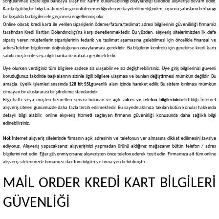
sorgulanmak üzere ilgili bankaya ulaştırılır. Kartın kullanılabilirliği onaylandığı takdirde alışverişe devam edilir.
Kartla ilgili hiçbir bilgi tarafımızdan görüntülenemediğinden ve kaydedilmediğinden, üçüncü şahısların herhangi
bir koşulda bu bilgileri ele geçirmesi engellenmiş olur.
Online olarak kredi kartı ile verilen siparişlerin ödeme/fatura/teslimat adresi bilgilerinin güvenilirliği firmamiz
tarafından Kredi Kartları Dolandırıcılığı'na karşı denetlenmektedir. Bu yüzden, alışveriş sitelerimizden ilk defa
sipariş veren müşterilerin siparişlerinin tedarik ve teslimat aşamasına gelebilmesi için öncelikle finansal ve
adres/telefon bilgilerinin doğruluğunun onaylanması gereklidir. Bu bilgilerin kontrolü için gerekirse kredi kartı
sahibi müşteri ile veya ilgili banka ile irtibata geçilmektedir.
Üye olurken verdiğiniz tüm bilgilere sadece siz ulaşabilir ve siz değiştirebilirsiniz. Üye giriş bilgilerinizi güvenli
koruduğunuz takdirde başkalarının sizinle ilgili bilgilere ulaşması ve bunları değiştirmesi mümkün değildir. Bu
amaçla, üyelik işlemleri sırasında
128 bit SSL
güvenlik alanı içinde hareket edilir. Bu sistem kırılması mümkün
olmayan bir uluslararası bir şifreleme standardıdır.
Bilgi hattı veya müşteri hizmetleri servisi bulunan ve
açık adres ve telefon bilgilerinin
belirtildiği İnternet
alışveriş siteleri günümüzde daha fazla tercih edilmektedir. Bu sayede aklınıza takılan bütün konular hakkında
detaylı bilgi alabilir, online alışveriş hizmeti sağlayan firmanın güvenirliği konusunda daha sağlıklı bilgi
edinebilirsiniz.
Not:
İnternet alışveriş sitelerinde firmanın açık adresinin ve telefonun yer almasına dikkat edilmesini tavsiye
ediyoruz. Alışveriş yapacaksanız alışverişinizi yapmadan ürünü aldığınız mağazanın bütün telefon / adres
bilgilerini not edin. Eğer güvenmiyorsanız alışverişten önce telefon ederek teyit edin. Firmamıza ait tüm online
alışveriş sitelerimizde firmamıza dair tüm bilgiler ve firma yeri belirtilmiştir.
MAİL ORDER KREDİ KART BİLGİLERİ
GÜVENLİĞİ