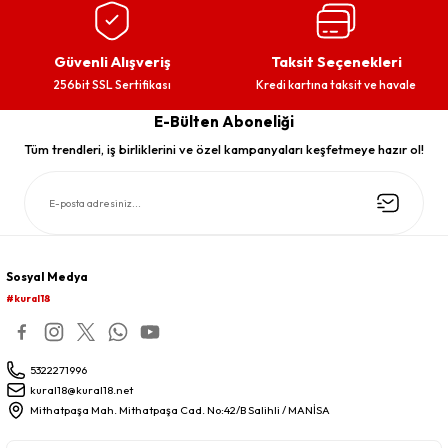
Güvenli Alışveriş
Taksit Seçenekleri
256bit SSL Sertifikası
Kredi kartına taksit ve havale
E-Bülten Aboneliği
Tüm trendleri, iş birliklerini ve özel kampanyaları keşfetmeye hazır ol!
Sosyal Medya
#kural18
5322271996
kural18@kural18.net
Mithatpaşa Mah. Mithatpaşa Cad. No:42/B Salihli / MANİSA