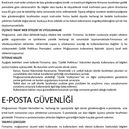
Kredi kartı mail-order yöntemi ile bize göndereceğiniz kimlik ve kredi kart bilgileriniz firmamız tarafından gizlilik
prensibine göre saklanacaktır. Bu bilgiler olası banka ile oluşubilecek kredi kartından para çekim itirazlarına
karşı 60 gün süre ile bekletilip daha sonrasında imha edilmektedir. Sipariş ettiğiniz ürünlerin bedeli karşılığında
bize göndereceğiniz tarafınızdan onaylı mail-order formu bedeli dışında herhangi bir bedelin kartınızdan
çekilmesi halinde doğal olarak bankaya itiraz edebilir ve bu tutarın ödenmesini engelleyebileceğiniz için bir risk
oluşturmamaktadır.
ÜÇÜNCÜ TARAF WEB SİTELERİ VE UYGULAMALAR
Mağazamız, web sitesi dâhilinde başka sitelere link verebilir. Firmamız, bu linkler vasıtasıyla erişilen sitelerin
gizlilik uygulamaları ve içeriklerine yönelik herhangi bir sorumluluk taşımamaktadır.
Firmamıza ait
sitede
yayınlanan reklamlar, reklamcılık yapan iş ortaklarımız aracılığı ile kullanıcılarımıza dağıtılır. İş bu
sözleşmedeki Gizlilik Politikası Prensipleri, sadece Mağazamızın kullanımına ilişkindir, üçüncü taraf web
sitelerini kapsamaz.
İSTİSNAİ HALLER
Aşağıda belirtilen sınırlı hallerde Firmamız, işbu "Gizlilik Politikası" hükümleri dışında kullanıcılara ait bilgileri
üçüncü kişilere açıklayabilir. Bu durumlar sınırlı sayıda olmak üzere;
Kanun, Kanun Hükmünde Kararname, Yönetmelik v.b. yetkili hukuki otorite tarafından çıkarılan ve
yürürlülükte olan hukuk kurallarının getirdiği zorunluluklara uymak;
Mağazamızınkullanıcılarla akdettiği "Üyelik Sözleşmesi"'nin ve diğer sözleşmelerin gereklerini
yerine getirmek ve bunları uygulamaya koymak amacıyla;
Yetkili idari ve adli otorite tarafından usulüne göre yürütülen bir araştırma veya soruşturmanın
yürütümü amacıyla kullanıcılarla ilgili bilgi talep edilmesi;
Kullanıcıların hakları veya güvenliklerini korumak için bilgi vermenin gerekli olduğu hallerdir.
E-POSTA GÜVENLİĞİ
Mağazamızın Müşteri Hizmetleri’ne, herhangi bir siparişinizle ilgili olarak göndereceğiniz e-postalarda, asla
kredi kartı numaranızı veya şifrelerinizi yazmayınız. E-postalarda yer alan bilgiler üçüncü şahıslar tarafından
görülebilir. Firmamız e-postalarınızdan aktarılan bilgilerin güvenliğini hiçbir koşulda garanti edemez.
TARAYICI ÇEREZLERİ
Firmamız, mağazamızı ziyaret eden kullanıcılar ve kullanıcıların web sitesini kullanımı hakkındaki bilgileri