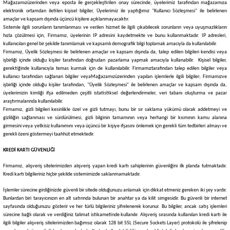
Mağazamız
üzerinden veya eposta ile gerçekleştirilen onay sürecinde, üyelerimiz tarafından mağazamıza
elektronik ortamdan iletilen kişisel bilgiler, Üyelerimiz ile yaptığımız "Kullanıcı Sözleşmesi" ile belirlenen
amaçlar ve kapsam dışında üçüncü kişilere açıklanmayacaktır.
Sistemle ilgili sorunların tanımlanması ve verilen hizmet ile ilgili çıkabilecek sorunların veya uyuşmazlıkların
hızla çözülmesi için,
Firmamız
, üyelerinin IP adresini kaydetmekte ve bunu kullanmaktadır. IP adresleri,
kullanıcıları genel bir şekilde tanımlamak ve kapsamlı demografik bilgi toplamak amacıyla da kullanılabilir.
Firmamız
, Üyelik Sözleşmesi ile belirlenen amaçlar ve kapsam dışında da, talep edilen bilgileri kendisi veya
işbirliği içinde olduğu kişiler tarafından doğrudan pazarlama yapmak amacıyla kullanabilir. Kişisel bilgiler,
gerektiğinde kullanıcıyla temas kurmak için de kullanılabilir.
Firmamız
tarafından talep edilen bilgiler veya
kullanıcı tarafından sağlanan bilgiler veya
Mağazamız
üzerinden yapılan işlemlerle ilgili bilgiler;
Firmamız
ve
işbirliği içinde olduğu kişiler tarafından, "Üyelik Sözleşmesi" ile belirlenen amaçlar ve kapsam dışında da,
üyelerimizin kimliği ifşa edilmeden çeşitli istatistiksel değerlendirmeler, veri tabanı oluşturma ve pazar
araştırmalarında kullanılabilir.
Firmamız
, gizli bilgileri kesinlikle özel ve gizli tutmayı, bunu bir sır saklama yükümü olarak addetmeyi ve
gizliliğin sağlanması ve sürdürülmesi, gizli bilginin tamamının veya herhangi bir kısmının kamu alanına
girmesini veya yetkisiz kullanımını veya üçüncü bir kişiye ifşasını önlemek için gerekli tüm tedbirleri almayı ve
gerekli özeni göstermeyi taahhüt etmektedir.
KREDİ KARTI GÜVENLİĞİ
Firmamız
, alışveriş sitelerimizden alışveriş yapan kredi kartı sahiplerinin güvenliğini ilk planda tutmaktadır.
Kredi kartı bilgileriniz hiçbir şekilde sistemimizde saklanmamaktadır.
İşlemler sürecine girdiğinizde güvenli bir sitede olduğunuzu anlamak için dikkat etmeniz gereken iki şey vardır.
Bunlardan biri tarayıcınızın en alt satırında bulunan bir anahtar ya da kilit simgesidir. Bu güvenli bir internet
sayfasında olduğunuzu gösterir ve her türlü bilgileriniz şifrelenerek korunur. Bu bilgiler, ancak satış işlemleri
sürecine bağlı olarak ve verdiğiniz talimat istikametinde kullanılır. Alışveriş sırasında kullanılan kredi kartı ile
ilgili bilgiler alışveriş sitelerimizden bağımsız olarak 128 bit SSL (Secure Sockets Layer) protokolü ile şifrelenip