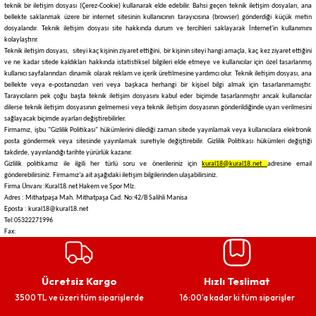
teknik bir iletişim dosyası (Çerez-Cookie) kullanarak elde edebilir. Bahsi geçen teknik iletişim dosyaları, ana
bellekte saklanmak üzere bir internet sitesinin kullanıcının tarayıcısına (browser) gönderdiği küçük metin
dosyalarıdır. Teknik iletişim dosyası site hakkında durum ve tercihleri saklayarak İnternet'in kullanımını
kolaylaştırır.
Teknik iletişim dosyası, siteyi kaç kişinin ziyaret ettiğini, bir kişinin siteyi hangi amaçla, kaç kez ziyaret ettiğini
ve ne kadar sitede kaldıkları hakkında istatistiksel bilgileri elde etmeye ve kullanıcılar için özel tasarlanmış
kullanıcı sayfalarından dinamik olarak reklam ve içerik üretilmesine yardımcı olur. Teknik iletişim dosyası, ana
bellekte veya e-postanızdan veri veya başkaca herhangi bir kişisel bilgi almak için tasarlanmamıştır.
Tarayıcıların pek çoğu başta teknik iletişim dosyasını kabul eder biçimde tasarlanmıştır ancak kullanıcılar
dilerse teknik iletişim dosyasının gelmemesi veya teknik iletişim dosyasının gönderildiğinde uyarı verilmesini
sağlayacak biçimde ayarları değiştirebilirler.
Firmamız, işbu "Gizlilik Politikası" hükümlerini dilediği zaman sitede yayınlamak veya kullanıcılara elektronik
posta göndermek veya sitesinde yayınlamak suretiyle değiştirebilir. Gizlilik Politikası hükümleri değiştiği
takdirde, yayınlandığı tarihte yürürlük kazanır.
Gizlilik politikamız ile ilgili her türlü soru ve önerileriniz için
kural18@kural18.net
adresine email
gönderebilirsiniz. Firmamız’a ait aşağıdaki iletişim bilgilerinden ulaşabilirsiniz.
Firma Ünvanı :Kural18.net Hakem ve Spor Mlz.
Adres : Mithatpaşa Mah. Mithatpaşa Cad. No:42/B Salihli Manisa
Eposta : kural18@kural18.net
Tel:05322271996
Fax:
Ücretsiz Kargo
Hızlı Teslimat
3500 TL ve üzeri tüm siparişlerde
16:00’a kadar ki tüm siparişler