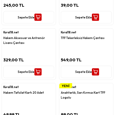
245,00 TL
39,00 TL
Sepete Ekle
Sepete Ekle
Kural18.net
Kural18.net
Hakem Aksesuar ve Antrenör
TFF Tekerleksiz Hakem Çantası
Lisans Çantası
329,00 TL
549,00 TL
Sepete Ekle
Sepete Ekle
YENİ
Kural18.net
Kural18.net
Hakem Tafsilat Kartı 20 Adet
Anahtarlık, Sarı Kırmızı Kart TFF
Logolu
49,99 TL
99,00 TL