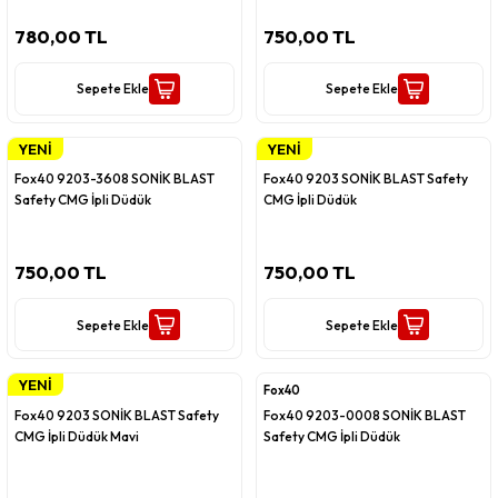
780,00 TL
750,00 TL
Sepete Ekle
Sepete Ekle
YENİ
YENİ
Fox40
Fox40
Fox40 9203-3608 SONİK BLAST
Fox40 9203 SONİK BLAST Safety
Safety CMG İpli Düdük
CMG İpli Düdük
750,00 TL
750,00 TL
Sepete Ekle
Sepete Ekle
YENİ
Fox40
Fox40
Fox40 9203 SONİK BLAST Safety
Fox40 9203-0008 SONİK BLAST
CMG İpli Düdük Mavi
Safety CMG İpli Düdük