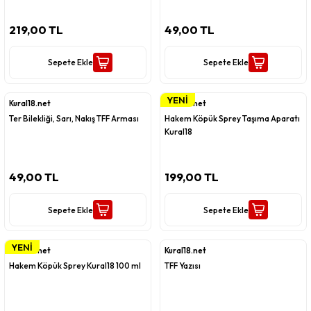
219,00 TL
49,00 TL
Sepete Ekle
Sepete Ekle
YENİ
Kural18.net
Kural18.net
Ter Bilekliği, Sarı, Nakış TFF Arması
Hakem Köpük Sprey Taşıma Aparatı
Kural18
49,00 TL
199,00 TL
Sepete Ekle
Sepete Ekle
YENİ
Kural18.net
Kural18.net
Hakem Köpük Sprey Kural18 100 ml
TFF Yazısı