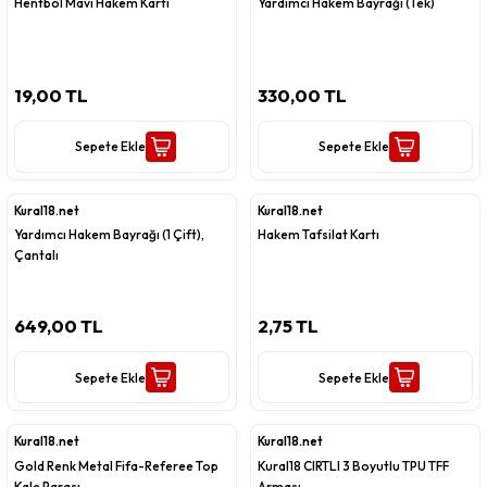
Hentbol Mavi Hakem Kartı
Yardımcı Hakem Bayrağı (Tek)
19,00 TL
330,00 TL
Sepete Ekle
Sepete Ekle
Kural18.net
Kural18.net
Yardımcı Hakem Bayrağı (1 Çift),
Hakem Tafsilat Kartı
Çantalı
649,00 TL
2,75 TL
Sepete Ekle
Sepete Ekle
Kural18.net
Kural18.net
Gold Renk Metal Fifa-Referee Top
Kural18 CIRTLI 3 Boyutlu TPU TFF
Kale Parası
Arması