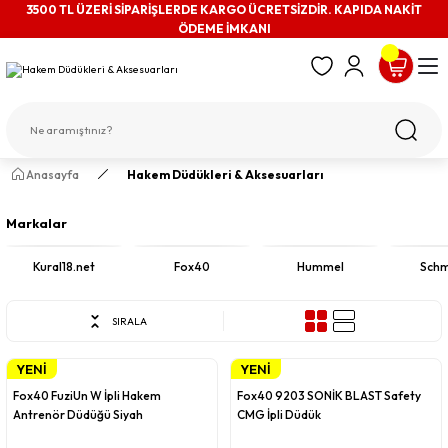
3500 TL ÜZERİ SİPARİŞLERDE KARGO ÜCRETSİZDİR. KAPIDA NAKİT
ÖDEME İMKANI
Anasayfa
Hakem Düdükleri & Aksesuarları
Markalar
Kural18.net
Fox40
Hummel
Schm
SIRALA
YENİ
YENİ
Fox40
Fox40
Fox40 FuziUn W İpli Hakem
Fox40 9203 SONİK BLAST Safety
Antrenör Düdüğü Siyah
CMG İpli Düdük