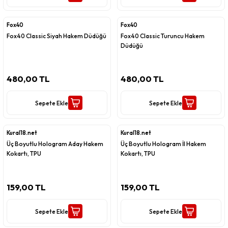
Fox40
Fox40
Fox40 Classic Siyah Hakem Düdüğü
Fox40 Classic Turuncu Hakem
Düdüğü
480,00 TL
480,00 TL
Sepete Ekle
Sepete Ekle
Kural18.net
Kural18.net
Üç Boyutlu Hologram Aday Hakem
Üç Boyutlu Hologram İl Hakem
Kokartı, TPU
Kokartı, TPU
159,00 TL
159,00 TL
Sepete Ekle
Sepete Ekle