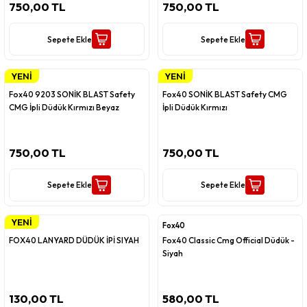
750,00 TL
750,00 TL
Sepete Ekle
Sepete Ekle
YENİ
YENİ
Fox40
Fox40
Fox40 9203 SONİK BLAST Safety
Fox40 SONİK BLAST Safety CMG
CMG İpli Düdük Kırmızı Beyaz
İpli Düdük Kırmızı
750,00 TL
750,00 TL
Sepete Ekle
Sepete Ekle
YENİ
Fox40
Fox40
FOX40 LANYARD DÜDÜK İPİ SIYAH
Fox40 Classic Cmg Official Düdük -
Siyah
130,00 TL
580,00 TL