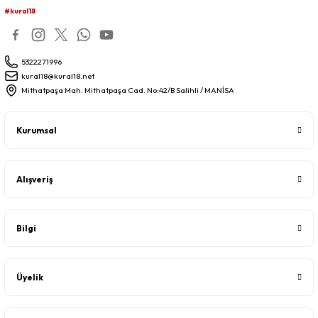
#kural18
5322271996
kural18@kural18.net
Mithatpaşa Mah. Mithatpaşa Cad. No:42/B Salihli / MANİSA
Kurumsal
Alışveriş
Bilgi
Üyelik