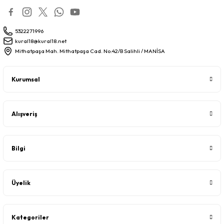
5322271996
kural18@kural18.net
Mithatpaşa Mah. Mithatpaşa Cad. No:42/B Salihli / MANİSA
Kurumsal
Alışveriş
Bilgi
Üyelik
Kategoriler