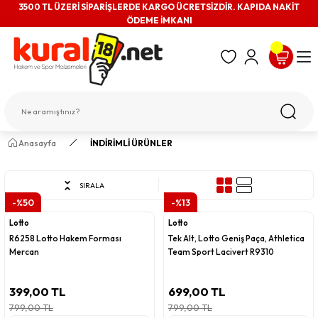
3500 TL ÜZERİ SİPARİŞLERDE KARGO ÜCRETSİZDİR. KAPIDA NAKİT
ÖDEME İMKANI
Anasayfa
İNDİRİMLİ ÜRÜNLER
SIRALA
-%50
-%13
Lotto
Lotto
R6258 Lotto Hakem Forması
Tek Alt, Lotto Geniş Paça, Athletica
Mercan
Team Sport Lacivert R9310
399,00 TL
699,00 TL
799,00 TL
799,00 TL