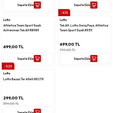
Sepete Ekle
Sepete Ekle
-%13
Lotto
Lotto
Athletica Team Sport Siyah
Tek Alt, Lotto Geniş Paça, Athletica
Antrenman Tek Alt R8989
Team Sport Siyah R9311
699,00 TL
699,00 TL
799,00 TL
Sepete Ekle
Sepete Ekle
-%25
Lotto
Lotto Beyaz Ter Atleti 89279
299,00 TL
399,00 TL
Sepete Ekle