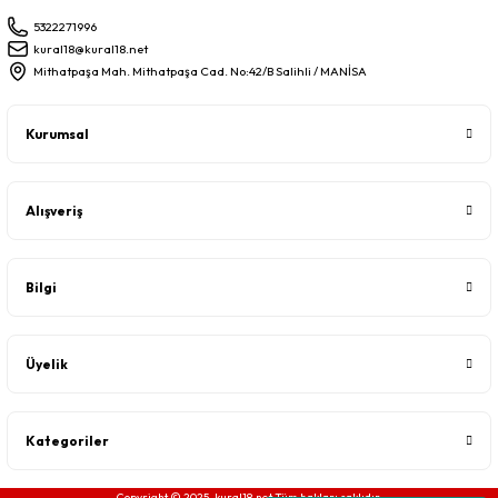
5322271996
kural18@kural18.net
Mithatpaşa Mah. Mithatpaşa Cad. No:42/B Salihli / MANİSA
Kurumsal
Alışveriş
Bilgi
Üyelik
Kategoriler
Copyright © 2025, kural18.net Tüm hakları saklıdır.