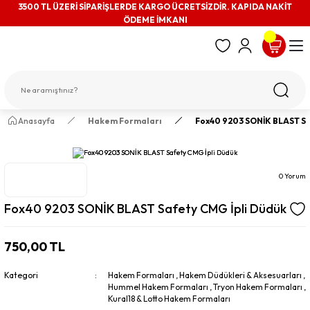
3500 TL ÜZERİ SİPARİŞLERDE KARGO ÜCRETSİZDİR. KAPIDA NAKİT
ÖDEME İMKANI
Anasayfa
Hakem Formaları
Fox40 9203 SONİK BLAST Sa
0 Yorum
Fox40 9203 SONİK BLAST Safety CMG İpli Düdük
750,00 TL
Kategori
Hakem Formaları
,
Hakem Düdükleri & Aksesuarları
,
Hummel Hakem Formaları
,
Tryon Hakem Formaları
,
Kural18 & Lotto Hakem Formaları