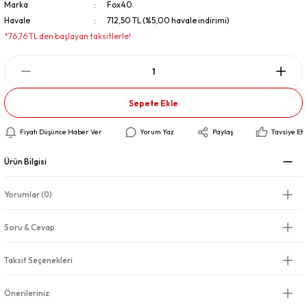
Marka
Fox40
Havale
712,50 TL (%5,00 havale indirimi)
*76,76 TL den başlayan taksitlerle!
Sepete Ekle
Fiyatı Düşünce Haber Ver
Yorum Yaz
Paylaş
Tavsiye Et
Ürün Bilgisi
Yorumlar (0)
Soru & Cevap
Taksit Seçenekleri
Önerileriniz