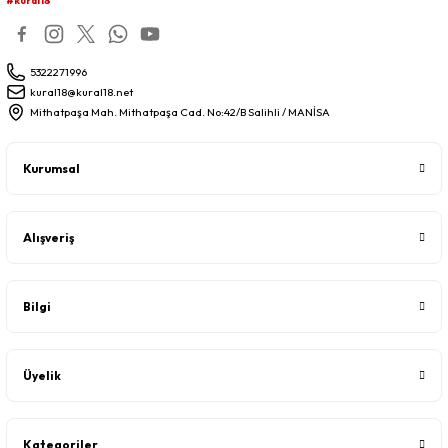
#kural18
5322271996
kural18@kural18.net
Mithatpaşa Mah. Mithatpaşa Cad. No:42/B Salihli / MANİSA
Kurumsal
Alışveriş
Bilgi
Üyelik
Kategoriler