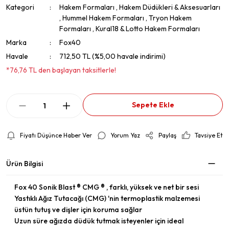
Kategori
Hakem Formaları
,
Hakem Düdükleri & Aksesuarları
,
Hummel Hakem Formaları
,
Tryon Hakem
Formaları
,
Kural18 & Lotto Hakem Formaları
Marka
Fox40
Havale
712,50 TL (%5,00 havale indirimi)
*76,76 TL den başlayan taksitlerle!
Sepete Ekle
Fiyatı Düşünce Haber Ver
Yorum Yaz
Paylaş
Tavsiye Et
Ürün Bilgisi
Fox 40 Sonik Blast ® CMG ® , farklı, yüksek ve net bir sesi
Yastıklı Ağız Tutacağı (CMG) 'nin termoplastik malzemesi
üstün tutuş ve dişler için koruma sağlar
Uzun süre ağızda düdük tutmak isteyenler için ideal