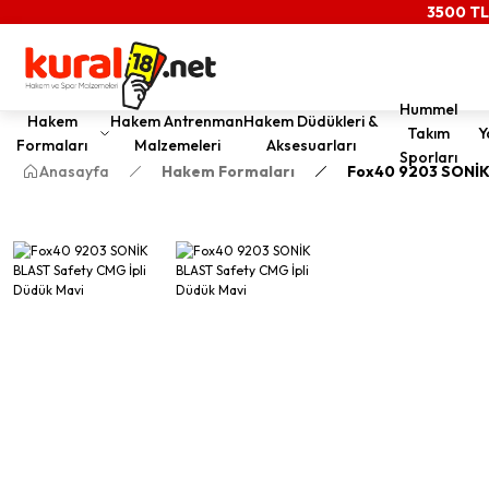
3500 TL
Hummel
Hakem
Hakem Antrenman
Hakem Düdükleri &
Takım
Y
Formaları
Malzemeleri
Aksesuarları
Sporları
Anasayfa
Hakem Formaları
Fox40 9203 SONİK 