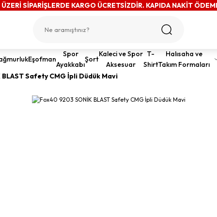
 ÜZERİ SİPARİŞLERDE KARGO ÜCRETSİZDİR. KAPIDA NAKİT ÖDEM
Spor
Kaleci ve Spor
T-
Halısaha ve
ağmurluk
Eşofman
Şort
Ayakkabı
Aksesuar
Shirt
Takım Formaları
BLAST Safety CMG İpli Düdük Mavi