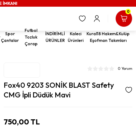
E İMKANI
0
Futbol
Spor
İNDİRİMLİ
Kaleci
Kural18 Hakem&Kulüp
Tozluk
Çantalar
ÜRÜNLER
Ürünleri
Eşofman Takımları
Çorap
0 Yorum
Fox40 9203 SONİK BLAST Safety
CMG İpli Düdük Mavi
750,00 TL