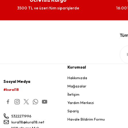
3500 TL ve üzeri tüm siparişlerde
16:00’
Tüm 
Kurumsal
Hakkımızda
Sosyal Medya
Mağazalar
#kural18
İletişim
Yardım Merkezi
Sipariş
5322271996
Havale Bildirim Formu
kural18@kural18.net
Mithatpaşa Mah.