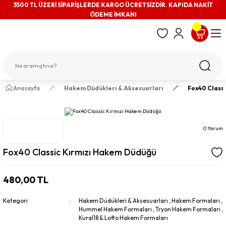
3500 TL ÜZERİ SİPARİŞLERDE KARGO ÜCRETSİZDİR. KAPIDA NAKİT
ÖDEME İMKANI
Anasayfa
Hakem Düdükleri & Aksesuarları
Fox40 Class
0 Yorum
Fox40 Classic Kırmızı Hakem Düdüğü
480,00 TL
Kategori
Hakem Düdükleri & Aksesuarları
,
Hakem Formaları
,
Hummel Hakem Formaları
,
Tryon Hakem Formaları
,
Kural18 & Lotto Hakem Formaları