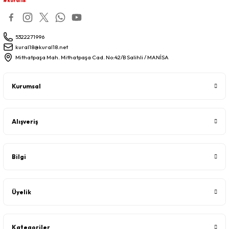
#kural18
5322271996
kural18@kural18.net
Mithatpaşa Mah. Mithatpaşa Cad. No:42/B Salihli / MANİSA
Kurumsal
Alışveriş
Bilgi
Üyelik
Kategoriler