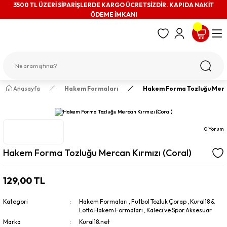
3500 TL ÜZERİ SİPARİŞLERDE KARGO ÜCRETSİZDİR. KAPIDA NAKİT
ÖDEME İMKANI
Anasayfa
Hakem Formaları
Hakem Forma Tozluğu Merca
0 Yorum
Hakem Forma Tozluğu Mercan Kırmızı (Coral)
129,00 TL
Kategori
Hakem Formaları
,
Futbol Tozluk Çorap
,
Kural18 &
Lotto Hakem Formaları
,
Kaleci ve Spor Aksesuar
Marka
Kural18.net