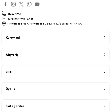
5322271996
kural18@kural18.net
Mithatpaşa Mah. Mithatpaşa Cad. No:42/B Salihli / MANİSA
Kurumsal
Alışveriş
Bilgi
Üyelik
Kategoriler