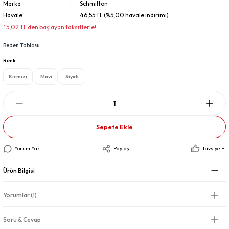
Marka
Schmilton
Havale
46,55 TL (%5,00 havale indirimi)
*5,02 TL den başlayan taksitlerle!
Beden Tablosu
Renk
Kırmızı
Mavi
Siyah
Sepete Ekle
Yorum Yaz
Paylaş
Tavsiye Et
Ürün Bilgisi
Yorumlar (1)
Soru & Cevap