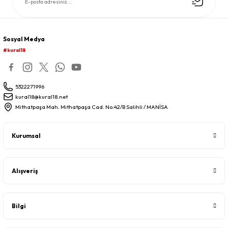
Sosyal Medya
#kural18
5322271996
kural18@kural18.net
Mithatpaşa Mah. Mithatpaşa Cad. No:42/B Salihli / MANİSA
Kurumsal
Alışveriş
Bilgi