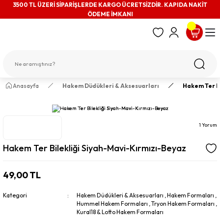
3500 TL ÜZERİ SİPARİŞLERDE KARGO ÜCRETSİZDİR. KAPIDA NAKİT
ÖDEME İMKANI
Anasayfa
Hakem Düdükleri & Aksesuarları
Hakem Ter B
1 Yorum
Hakem Ter Bilekliği Siyah-Mavi-Kırmızı-Beyaz
49,00 TL
Kategori
Hakem Düdükleri & Aksesuarları
,
Hakem Formaları
,
Hummel Hakem Formaları
,
Tryon Hakem Formaları
,
Kural18 & Lotto Hakem Formaları