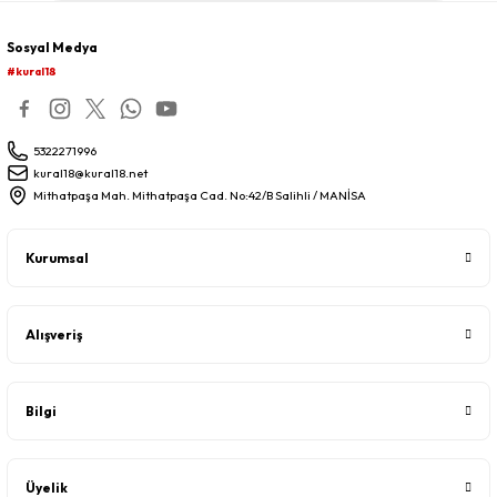
Sosyal Medya
#kural18
5322271996
kural18@kural18.net
Mithatpaşa Mah. Mithatpaşa Cad. No:42/B Salihli / MANİSA
Kurumsal
Alışveriş
Bilgi
Üyelik