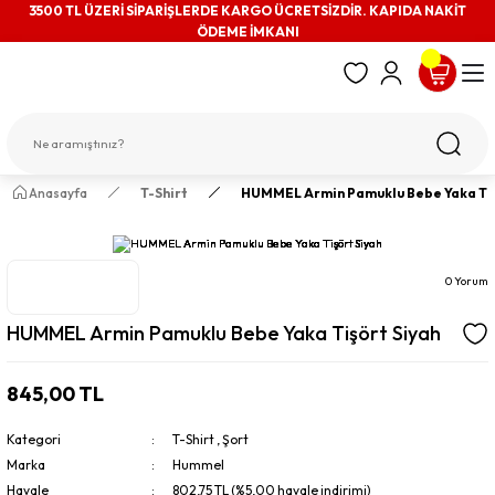
3500 TL ÜZERİ SİPARİŞLERDE KARGO ÜCRETSİZDİR. KAPIDA NAKİT
ÖDEME İMKANI
Anasayfa
T-Shirt
HUMMEL Armin Pamuklu Bebe Yaka Tiş
0 Yorum
HUMMEL Armin Pamuklu Bebe Yaka Tişört Siyah
845,00 TL
Kategori
T-Shirt
,
Şort
Marka
Hummel
Havale
802,75 TL (%5,00 havale indirimi)