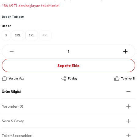
*86,49 TL den başlayan taksitlerle!
Beden Tablosu
Beden
S
2XL
3XL
4XL
Sepete Ekle
Yorum Yaz
Paylaş
Tavsiye Et
Ürün Bilgisi
Yorumlar (0)
Soru & Cevap
Taksit Seçenekleri