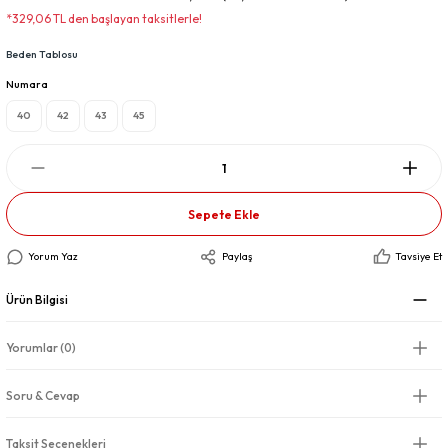
*329,06 TL den başlayan taksitlerle!
Beden Tablosu
Numara
40
42
43
45
Sepete Ekle
Yorum Yaz
Paylaş
Tavsiye Et
Ürün Bilgisi
Yorumlar (0)
Soru & Cevap
Taksit Seçenekleri