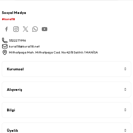
Sosyal Medya
#kural18
5322271996
kural18@kural18.net
Mithatpaşa Mah. Mithatpaşa Cad. No:42/B Salihli / MANİSA
Kurumsal
Alışveriş
Bilgi
Üyelik