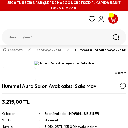
3500 TL ÜZERİ SİPARİŞLERDE KARGO ÜCRETSİZDİR. KAPIDA NAKİT
ÖDEME İMKANI
Anasayfa
Spor Ayakkabı
Hummel Aura Salon Ayakkabısı
0 Yorum
Hummel Aura Salon Ayakkabısı Saks Mavi
3.215,00 TL
Kategori
Spor Ayakkabı
,
İNDİRİMLİ ÜRÜNLER
Marka
Hummel
Havale
3.054,25 TL (%5,00 havale indirimi)