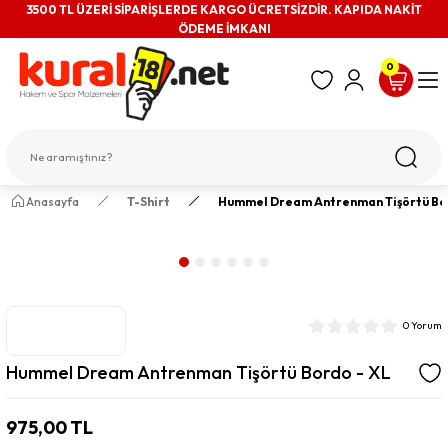
3500 TL ÜZERİ SİPARİŞLERDE KARGO ÜCRETSİZDİR. KAPIDA NAKİT
ÖDEME İMKANI
0
Anasayfa
T-Shirt
Hummel Dream Antrenman Tişörtü Bor
0 Yorum
Hummel Dream Antrenman Tişörtü Bordo - XL
975,00 TL