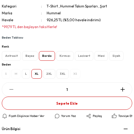
Kategori
T-Shirt
,
Hummel Takım Sporları
,
Şort
Marka
Hummel
Havale
926,25 TL (%5,00 havale indirimi)
*99,79 TL den başlayan taksitlerle!
Beden Tablosu
Renk
Antrasit
Beyaz
Bordo
Kırmızı
Lacivert
Mavi
Siyah
Beden
S
M
L
XL
2XL
3XL
XS
Sepete Ekle
Fiyatı Düşünce Haber Ver
Yorum Yaz
Paylaş
Tavsiye Et
Ürün Bilgisi