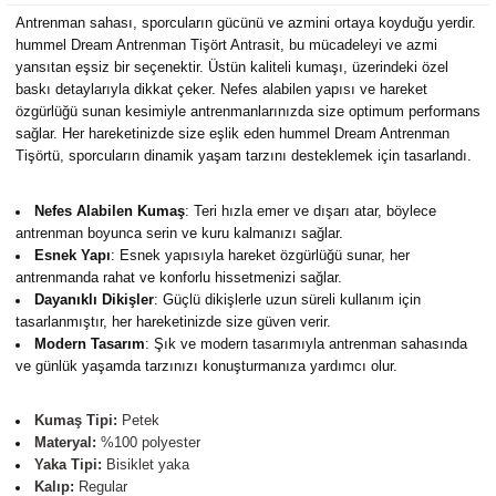
Antrenman sahası, sporcuların gücünü ve azmini ortaya koyduğu yerdir.
hummel Dream Antrenman Tişört Antrasit, bu mücadeleyi ve azmi
yansıtan eşsiz bir seçenektir. Üstün kaliteli kumaşı, üzerindeki özel
baskı detaylarıyla dikkat çeker. Nefes alabilen yapısı ve hareket
özgürlüğü sunan kesimiyle antrenmanlarınızda size optimum performans
sağlar. Her hareketinizde size eşlik eden hummel Dream Antrenman
Tişörtü, sporcuların dinamik yaşam tarzını desteklemek için tasarlandı.
Nefes Alabilen Kumaş
: Teri hızla emer ve dışarı atar, böylece
antrenman boyunca serin ve kuru kalmanızı sağlar.
Esnek Yapı
: Esnek yapısıyla hareket özgürlüğü sunar, her
antrenmanda rahat ve konforlu hissetmenizi sağlar.
Dayanıklı Dikişler
: Güçlü dikişlerle uzun süreli kullanım için
tasarlanmıştır, her hareketinizde size güven verir.
Modern Tasarım
: Şık ve modern tasarımıyla antrenman sahasında
ve günlük yaşamda tarzınızı konuşturmanıza yardımcı olur.
Kumaş Tipi:
Petek
Materyal:
%100 polyester
Yaka Tipi:
Bisiklet yaka
Kalıp:
Regular