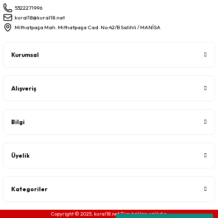
5322271996
kural18@kural18.net
Mithatpaşa Mah. Mithatpaşa Cad. No:42/B Salihli / MANİSA
Kurumsal
Alışveriş
Bilgi
Üyelik
Kategoriler
Copyright © 2025, kural18.net Tüm hakları saklıdır.