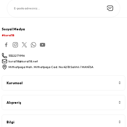
Sosyal Medya
#kural18
5322271996
kural18@kural18.net
Mithatpaşa Mah. Mithatpaşa Cad. No:42/B Salihli / MANİSA
Kurumsal
Alışveriş
Bilgi