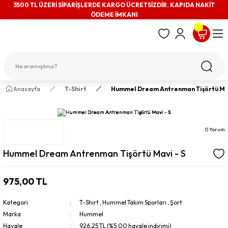
3500 TL ÜZERİ SİPARİŞLERDE KARGO ÜCRETSİZDİR. KAPIDA NAKİT
ÖDEME İMKANI
Anasayfa
T-Shirt
Hummel Dream Antrenman Tişörtü Mav
0 Yorum
Hummel Dream Antrenman Tişörtü Mavi - S
975,00 TL
Kategori
T-Shirt
,
Hummel Takım Sporları
,
Şort
Marka
Hummel
Havale
926,25 TL (%5,00 havale indirimi)