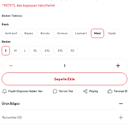
*99,79 TL den başlayan taksitlerle!
Beden Tablosu
Renk
Antrasit
Beyaz
Bordo
Kırmızı
Lacivert
Mavi
Siyah
Beden
S
M
L
XL
2XL
3XL
XS
Sepete Ekle
Fiyatı Düşünce Haber Ver
Yorum Yaz
Paylaş
Tavsiye Et
Ürün Bilgisi
Yorumlar (0)