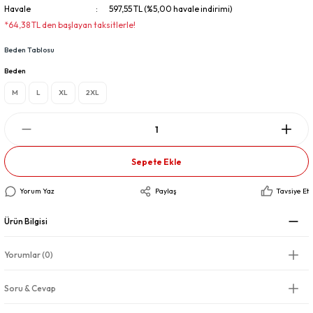
Havale
597,55 TL (%5,00 havale indirimi)
*64,38 TL den başlayan taksitlerle!
Beden Tablosu
Beden
M
L
XL
2XL
Sepete Ekle
Yorum Yaz
Paylaş
Tavsiye Et
Ürün Bilgisi
Yorumlar (0)
Soru & Cevap