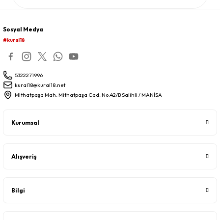
Sosyal Medya
#kural18
5322271996
kural18@kural18.net
Mithatpaşa Mah. Mithatpaşa Cad. No:42/B Salihli / MANİSA
Kurumsal
Alışveriş
Bilgi