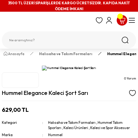
3500 TL ÜZERİ SİPARİŞLERDE KARGO ÜCRETSİZDİR. KAPIDA NAKİT
ÖDEME İMKANI
Anasayfa
Halısaha ve Takım Formaları
Hummel Elegance
0 Yorum
Hummel Elegance Kaleci Şort Sarı
629,00 TL
Kategori
Halısaha ve Takım Formaları
,
Hummel Takım
Sporları
,
Kaleci Ürünleri
,
Kaleci ve Spor Aksesuar
Marka
Hummel