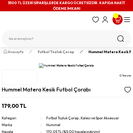
3500 TL ÜZERİ SİPARİŞLERDE KARGO ÜCRETSİZDİR. KAPIDA NAKİT
ÖDEME İMKANI
Anasayfa
Futbol Tozluk Çorap
Hummel Matera Kesik Fu
0 Yorum
Hummel Matera Kesik Futbol Çorabı
179,00 TL
Kategori
Futbol Tozluk Çorap
,
Kaleci ve Spor Aksesuar
Marka
Hummel
Havale
170,05 TL (%5,00 havale indirimi)