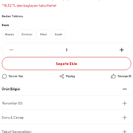
*18,32 TL den başlayan taksitlerle!
Beden Tablosu
Renk
Beyaz
Kırmızı
Mavi
Siyah
Sepete Ekle
Yorum Yaz
Paylaş
Tavsiye Et
Ürün Bilgisi
Yorumlar (0)
Soru & Cevap
Taksit Seçenekleri