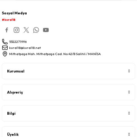
Sosyal Medya
#kural18
5322271996
kural18@kural18.net
Mithatpaşa Mah. Mithatpaşa Cad. No:42/B Salihli / MANİSA
Kurumsal
Alışveriş
Bilgi
Üyelik