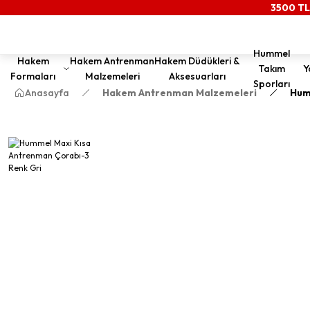
3500 TL
Hummel
Hakem
Hakem Antrenman
Hakem Düdükleri &
Takım
Y
Formaları
Malzemeleri
Aksesuarları
Sporları
Anasayfa
Hakem Antrenman Malzemeleri
Hum