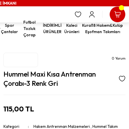
E İMKANI
Futbol
Spor
İNDİRİMLİ
Kaleci
Kural18 Hakem&Kulüp
Tozluk
Çantalar
ÜRÜNLER
Ürünleri
Eşofman Takımları
Çorap
0 Yorum
Hummel Maxi Kısa Antrenman
Çorabı-3 Renk Gri
115,00 TL
Kategori
Hakem Antrenman Malzemeleri
,
Hummel Takım