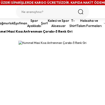
 ÜZERİ SİPARİŞLERDE KARGO ÜCRETSİZDİR. KAPIDA NAKİT ÖDEM
Spor
Kaleci ve Spor
T-
Halısaha ve
ağmurluk
Eşofman
Şort
Ayakkabı
Aksesuar
Shirt
Takım Formaları
mel Maxi Kısa Antrenman Çorabı-3 Renk Gri