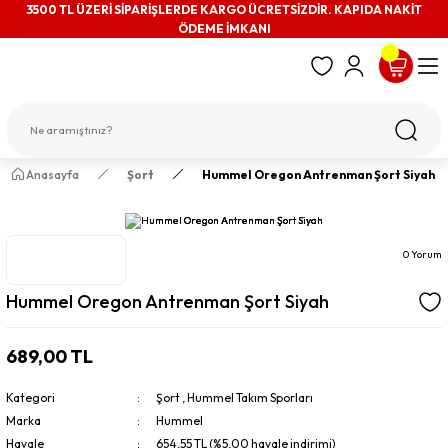
3500 TL ÜZERİ SİPARİŞLERDE KARGO ÜCRETSİZDİR. KAPIDA NAKİT
ÖDEME İMKANI
Anasayfa
Şort
Hummel Oregon Antrenman Şort Siyah
0 Yorum
Hummel Oregon Antrenman Şort Siyah
689,00 TL
Kategori
Şort
,
Hummel Takım Sporları
Marka
Hummel
Havale
654,55 TL (%5,00 havale indirimi)