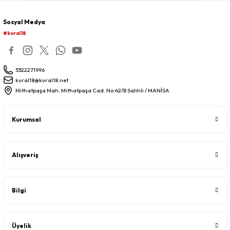
Sosyal Medya
#kural18
5322271996
kural18@kural18.net
Mithatpaşa Mah. Mithatpaşa Cad. No:42/B Salihli / MANİSA
Kurumsal
Alışveriş
Bilgi
Üyelik