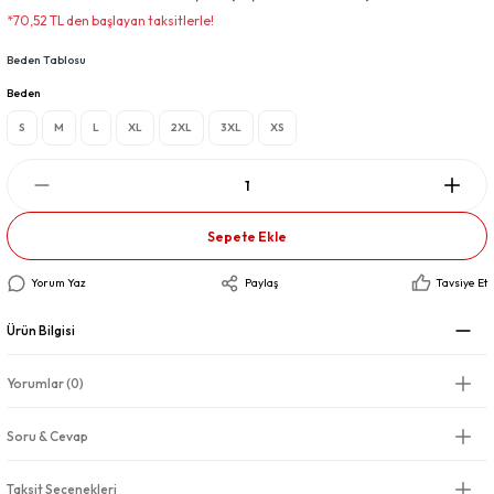
*70,52 TL den başlayan taksitlerle!
Beden Tablosu
Beden
S
M
L
XL
2XL
3XL
XS
Sepete Ekle
Yorum Yaz
Paylaş
Tavsiye Et
Ürün Bilgisi
Yorumlar (0)
Soru & Cevap
Taksit Seçenekleri