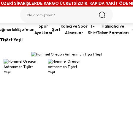
 ÜZERİ SİPARİŞLERDE KARGO ÜCRETSİZDİR. KAPIDA NAKİT ÖDEM
Spor
Kaleci ve Spor
T-
Halısaha ve
ağmurluk
Eşofman
Şort
Ayakkabı
Aksesuar
Shirt
Takım Formaları
şört Yeşil