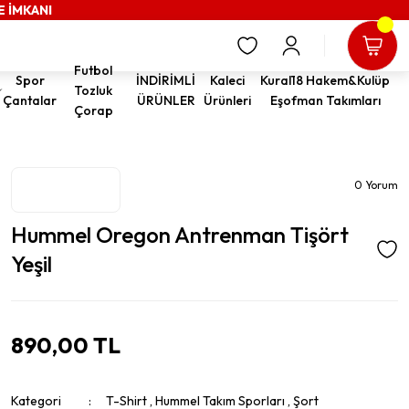
E İMKANI
Futbol
Spor
İNDİRİMLİ
Kaleci
Kural18 Hakem&Kulüp
Tozluk
Çantalar
ÜRÜNLER
Ürünleri
Eşofman Takımları
Çorap
0 Yorum
Hummel Oregon Antrenman Tişört
Yeşil
890,00 TL
Kategori
T-Shirt
,
Hummel Takım Sporları
,
Şort