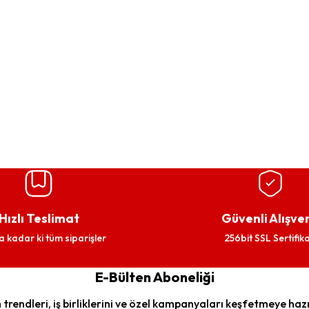
Hızlı Teslimat
Güvenli Alışver
a kadar ki tüm siparişler
256bit SSL Sertifika
E-Bülten Aboneliği
trendleri, iş birliklerini ve özel kampanyaları keşfetmeye hazı