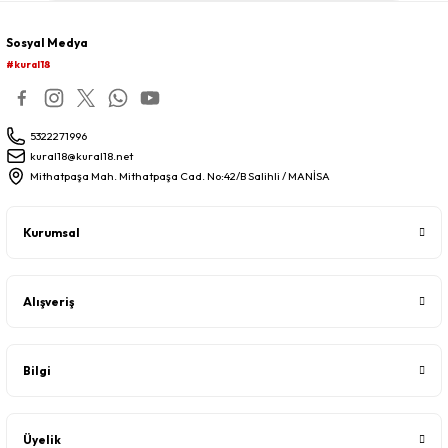
Sosyal Medya
#kural18
5322271996
kural18@kural18.net
Mithatpaşa Mah. Mithatpaşa Cad. No:42/B Salihli / MANİSA
Kurumsal
Alışveriş
Bilgi
Üyelik