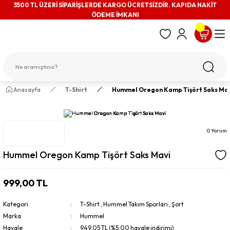
3500 TL ÜZERİ SİPARİŞLERDE KARGO ÜCRETSİZDİR. KAPIDA NAKİT
ÖDEME İMKANI
Anasayfa
T-Shirt
Hummel Oregon Kamp Tişört Saks Ma
0 Yorum
Hummel Oregon Kamp Tişört Saks Mavi
999,00 TL
Kategori
T-Shirt
,
Hummel Takım Sporları
,
Şort
Marka
Hummel
Havale
949,05 TL (%5,00 havale indirimi)