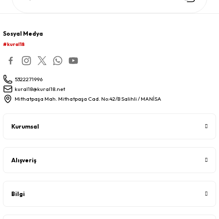
Sosyal Medya
#kural18
5322271996
kural18@kural18.net
Mithatpaşa Mah. Mithatpaşa Cad. No:42/B Salihli / MANİSA
Kurumsal
Alışveriş
Bilgi