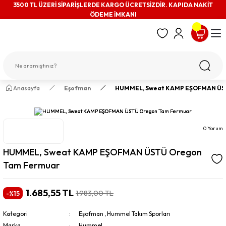
3500 TL ÜZERİ SİPARİŞLERDE KARGO ÜCRETSİZDİR. KAPIDA NAKİT
ÖDEME İMKANI
Anasayfa
Eşofman
HUMMEL, Sweat KAMP EŞOFMAN ÜS
0 Yorum
HUMMEL, Sweat KAMP EŞOFMAN ÜSTÜ Oregon
Tam Fermuar
1.685,55 TL
1.983,00 TL
-%15
Kategori
Eşofman
,
Hummel Takım Sporları
Marka
Hummel