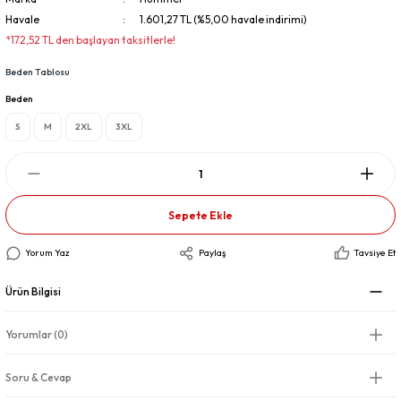
Havale
1.601,27 TL (%5,00 havale indirimi)
*172,52 TL den başlayan taksitlerle!
Beden Tablosu
Beden
S
M
2XL
3XL
Sepete Ekle
Yorum Yaz
Paylaş
Tavsiye Et
Ürün Bilgisi
Yorumlar (0)
Soru & Cevap