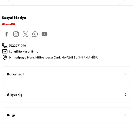
Sosyal Medya
#kural18
5322271996
kural18@kural18.net
Mithatpaşa Mah. Mithatpaşa Cad. No:42/B Salihli / MANİSA
Kurumsal
Alışveriş
Bilgi