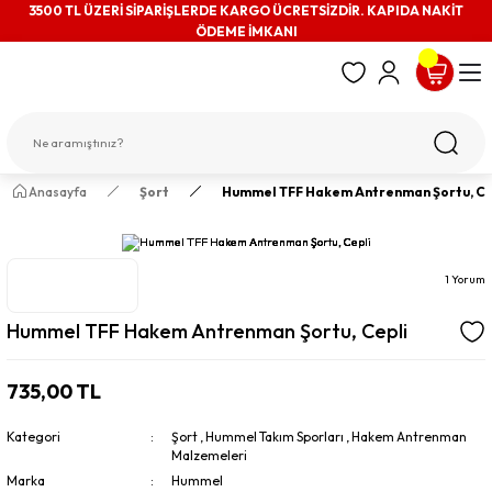
3500 TL ÜZERİ SİPARİŞLERDE KARGO ÜCRETSİZDİR. KAPIDA NAKİT
ÖDEME İMKANI
Anasayfa
Şort
Hummel TFF Hakem Antrenman Şortu, Ce
1 Yorum
Hummel TFF Hakem Antrenman Şortu, Cepli
735,00 TL
Kategori
Şort
,
Hummel Takım Sporları
,
Hakem Antrenman
Malzemeleri
Marka
Hummel