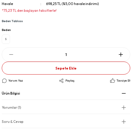
Havale
698,25 TL (%5,00 havale indirimi)
*75,23 TL den başlayan taksitlerle!
Beden Tablosu
Beden
S
Sepete Ekle
Yorum Yaz
Paylaş
Tavsiye Et
Ürün Bilgisi
Yorumlar (1)
Soru & Cevap