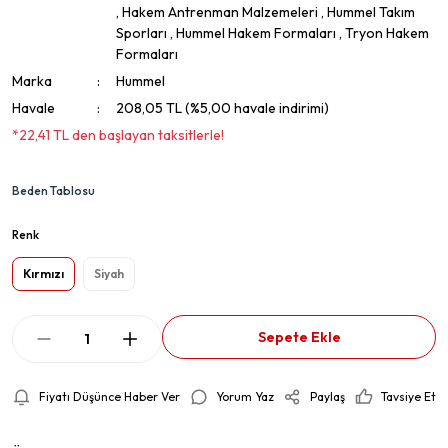
,
Hakem Antrenman Malzemeleri
,
Hummel Takım
Sporları
,
Hummel Hakem Formaları
,
Tryon Hakem
Formaları
Marka
Hummel
Havale
208,05 TL (%5,00 havale indirimi)
*22,41 TL den başlayan taksitlerle!
Beden Tablosu
Renk
Kırmızı
Siyah
Sepete Ekle
Fiyatı Düşünce Haber Ver
Yorum Yaz
Paylaş
Tavsiye Et