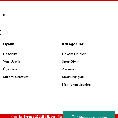
r ol!
Üyelik
Kategoriler
Hesabım
Hakem Ürünleri
Yeni Üyelik
Spor Giyim
Üye Girişi
Aksesuar
Şifremi Unuttum
Spor Branşları
Milli Takım Ürünleri
Kredi kartlarınız 256bit SSL sertifikası ve 3D güvenlik ile korunmaktadır.
Whatsapp İletişim