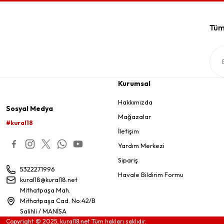
Tüm 
Kurumsal
Hakkımızda
Sosyal Medya
Mağazalar
#kural18
İletişim
Yardım Merkezi
Sipariş
5322271996
Havale Bildirim Formu
kural18@kural18.net
Mithatpaşa Mah.
Mithatpaşa Cad. No:42/B
Salihli / MANİSA
Copyright © 2025, kural18.net Tüm hakları saklıdır.