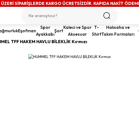
 ÜZERİ SİPARİŞLERDE KARGO ÜCRETSİZDİR. KAPIDA NAKİT ÖDEM
Spor
Kaleci ve Spor
T-
Halısaha ve
ağmurluk
Eşofman
Şort
Ayakkabı
Aksesuar
Shirt
Takım Formaları
MEL TFF HAKEM HAVLU BİLEKLİK Kırmızı