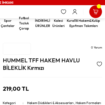
E İMKANI
Futbol
Spor
İNDİRİMLİ
Kaleci
Kural18 Hakem&Kulüp
Tozluk
Çantalar
ÜRÜNLER
Ürünleri
Eşofman Takımları
Çorap
0 Yorum
HUMMEL TFF HAKEM HAVLU
BİLEKLİK Kırmızı
219,00 TL
Kategori
Hakem Düdükleri & Aksesuarları
,
Hakem Formaları