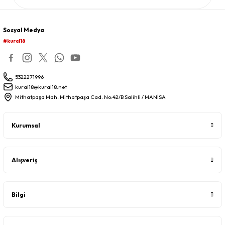
Sosyal Medya
#kural18
5322271996
kural18@kural18.net
Mithatpaşa Mah. Mithatpaşa Cad. No:42/B Salihli / MANİSA
Kurumsal
Alışveriş
Bilgi