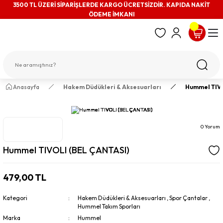
3500 TL ÜZERİ SİPARİŞLERDE KARGO ÜCRETSİZDİR. KAPIDA NAKİT
ÖDEME İMKANI
Anasayfa
Hakem Düdükleri & Aksesuarları
Hummel TIVO
0 Yorum
Hummel TIVOLI (BEL ÇANTASI)
479,00 TL
Kategori
Hakem Düdükleri & Aksesuarları
,
Spor Çantalar
,
Hummel Takım Sporları
Marka
Hummel