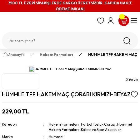
3500 TL ÜZERİ SİPARİŞLERDE KARGO ÜCRETSİZDİR. KAPIDA NAKİT
ÖDEME İMKANI
Anasayfa
Hakem Formaları
HUMMLE TFF HAKEM MAÇ Ç
0 Yorum
HUMMLE TFF HAKEM MAÇ ÇORABI KIRMIZI-BEYAZ
229,00 TL
Kategori
Hakem Formaları
,
Futbol Tozluk Çorap
,
Hummel
Hakem Formaları
,
Kaleci ve Spor Aksesuar
Marka
Hummel