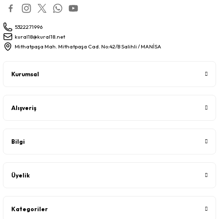
5322271996
kural18@kural18.net
Mithatpaşa Mah. Mithatpaşa Cad. No:42/B Salihli / MANİSA
Kurumsal
Alışveriş
Bilgi
Üyelik
Kategoriler