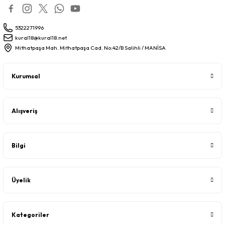
5322271996
kural18@kural18.net
Mithatpaşa Mah. Mithatpaşa Cad. No:42/B Salihli / MANİSA
Kurumsal
Alışveriş
Bilgi
Üyelik
Kategoriler