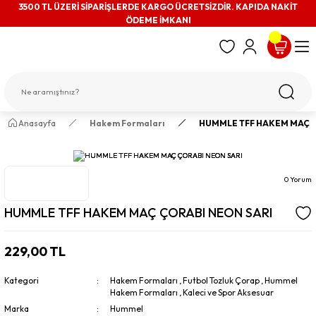
3500 TL ÜZERİ SİPARİŞLERDE KARGO ÜCRETSİZDİR. KAPIDA NAKİT
ÖDEME İMKANI
Anasayfa
Hakem Formaları
HUMMLE TFF HAKEM MAÇ Ç
0 Yorum
HUMMLE TFF HAKEM MAÇ ÇORABI NEON SARI
229,00 TL
Kategori
Hakem Formaları
,
Futbol Tozluk Çorap
,
Hummel
Hakem Formaları
,
Kaleci ve Spor Aksesuar
Marka
Hummel