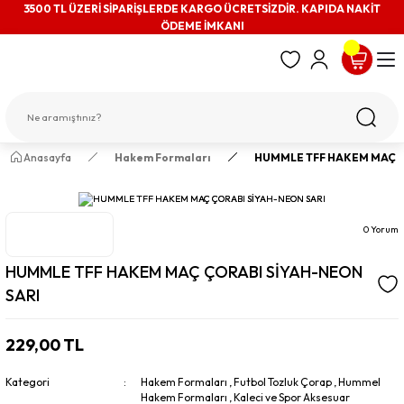
3500 TL ÜZERİ SİPARİŞLERDE KARGO ÜCRETSİZDİR. KAPIDA NAKİT
ÖDEME İMKANI
Anasayfa
Hakem Formaları
HUMMLE TFF HAKEM MAÇ Ç
0 Yorum
HUMMLE TFF HAKEM MAÇ ÇORABI SİYAH-NEON
SARI
229,00 TL
Kategori
Hakem Formaları
,
Futbol Tozluk Çorap
,
Hummel
Hakem Formaları
,
Kaleci ve Spor Aksesuar