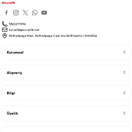
#kural18
5322271996
kural18@kural18.net
Mithatpaşa Mah. Mithatpaşa Cad. No:42/B Salihli / MANİSA
Kurumsal
Alışveriş
Bilgi
Üyelik