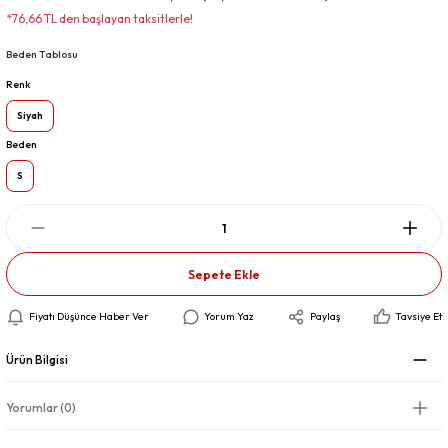
*76,66 TL den başlayan taksitlerle!
Beden Tablosu
Renk
Siyah
Beden
S
Sepete Ekle
Fiyatı Düşünce Haber Ver
Yorum Yaz
Paylaş
Tavsiye Et
Ürün Bilgisi
Yorumlar (0)