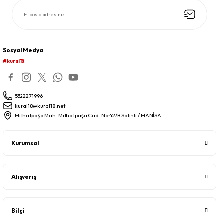
Sosyal Medya
#kural18
5322271996
kural18@kural18.net
Mithatpaşa Mah. Mithatpaşa Cad. No:42/B Salihli / MANİSA
Kurumsal
Alışveriş
Bilgi