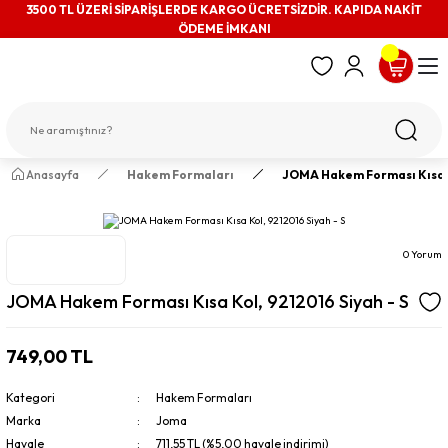
3500 TL ÜZERİ SİPARİŞLERDE KARGO ÜCRETSİZDİR. KAPIDA NAKİT
ÖDEME İMKANI
Anasayfa
Hakem Formaları
JOMA Hakem Forması Kısa Ko
0 Yorum
JOMA Hakem Forması Kısa Kol, 9212016 Siyah - S
749,00 TL
Kategori
Hakem Formaları
Marka
Joma
Havale
711,55 TL (%5,00 havale indirimi)