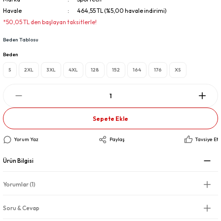
Havale
464,55 TL (%5,00 havale indirimi)
*50,05 TL den başlayan taksitlerle!
Beden Tablosu
Beden
S
2XL
3XL
4XL
128
152
164
176
XS
Sepete Ekle
Yorum Yaz
Paylaş
Tavsiye Et
Ürün Bilgisi
Yorumlar (1)
Soru & Cevap