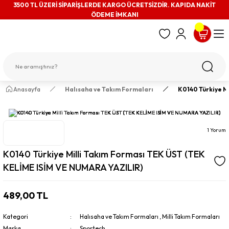
3500 TL ÜZERİ SİPARİŞLERDE KARGO ÜCRETSİZDİR. KAPIDA NAKİT
ÖDEME İMKANI
Anasayfa
Halısaha ve Takım Formaları
K0140 Türkiye M
1 Yorum
K0140 Türkiye Milli Takım Forması TEK ÜST (TEK
KELİME ISİM VE NUMARA YAZILIR)
489,00 TL
Kategori
Halısaha ve Takım Formaları
,
Milli Takım Formaları
Marka
Sportech