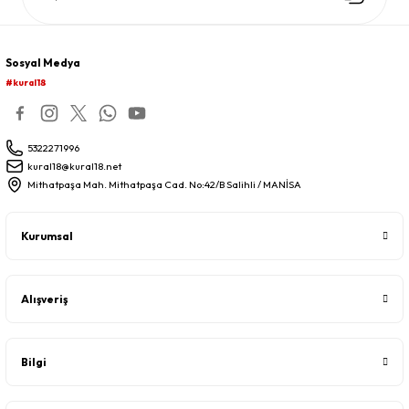
Sosyal Medya
#kural18
5322271996
kural18@kural18.net
Mithatpaşa Mah. Mithatpaşa Cad. No:42/B Salihli / MANİSA
Kurumsal
Alışveriş
Bilgi