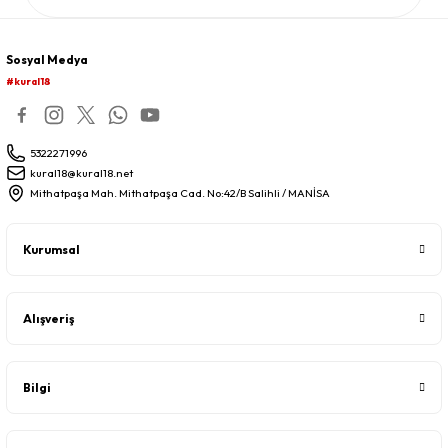
Sosyal Medya
#kural18
5322271996
kural18@kural18.net
Mithatpaşa Mah. Mithatpaşa Cad. No:42/B Salihli / MANİSA
Kurumsal
Alışveriş
Bilgi