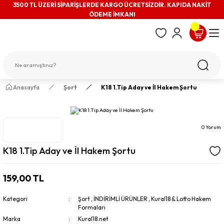
3500 TL ÜZERİ SİPARİŞLERDE KARGO ÜCRETSİZDİR. KAPIDA NAKİT
ÖDEME İMKANI
Anasayfa
Şort
K18 1.Tip Aday ve İl Hakem Şortu
0 Yorum
K18 1.Tip Aday ve İl Hakem Şortu
159,00 TL
Kategori
Şort
,
İNDİRİMLİ ÜRÜNLER
,
Kural18 & Lotto Hakem
Formaları
Marka
Kural18.net