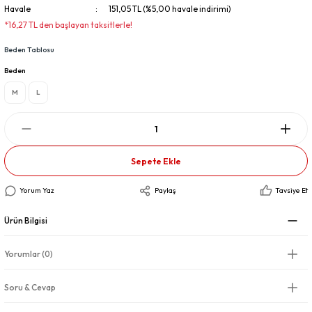
Havale
151,05 TL (%5,00 havale indirimi)
*16,27 TL den başlayan taksitlerle!
Beden Tablosu
Beden
M
L
Sepete Ekle
Yorum Yaz
Paylaş
Tavsiye Et
Ürün Bilgisi
Yorumlar (0)
Soru & Cevap