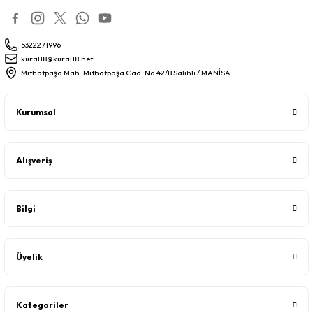
5322271996
kural18@kural18.net
Mithatpaşa Mah. Mithatpaşa Cad. No:42/B Salihli / MANİSA
Kurumsal
Alışveriş
Bilgi
Üyelik
Kategoriler