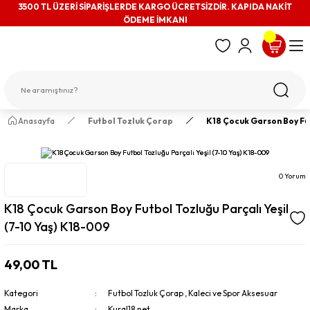
3500 TL ÜZERİ SİPARİŞLERDE KARGO ÜCRETSİZDİR. KAPIDA NAKİT
ÖDEME İMKANI
Anasayfa
Futbol Tozluk Çorap
K18 Çocuk Garson Boy Fut
0 Yorum
K18 Çocuk Garson Boy Futbol Tozluğu Parçalı Yeşil
(7-10 Yaş) K18-009
49,00 TL
Kategori
Futbol Tozluk Çorap
,
Kaleci ve Spor Aksesuar
Marka
Kural18.net