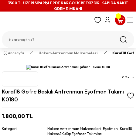
3500 TL ÜZERİ SİPARİŞLERDE KARGO ÜCRETSİZDİR. KAPIDA NAKİT
ÖDEME İMKANI
Anasayfa
Hakem Antrenman Malzemeleri
Kural18 Gof
0 Yorum
Kural18 Gofre Baskılı Antrenman Eşofman Takımı
K0180
1.800,00 TL
Kategori
Hakem Antrenman Malzemeleri
,
Eşofman
,
Kural18
Hakem&Kulüp Eşofman Takımları