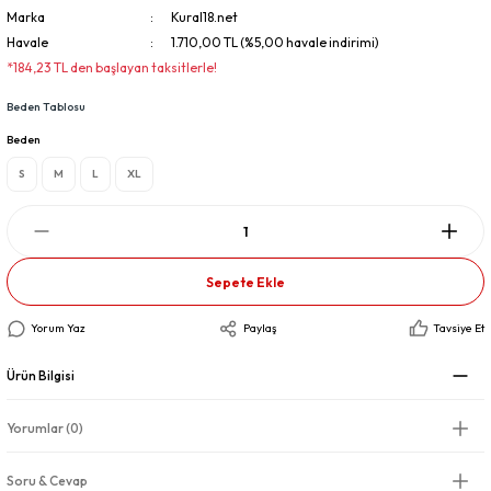
Marka
Kural18.net
Havale
1.710,00 TL (%5,00 havale indirimi)
*184,23 TL den başlayan taksitlerle!
Beden Tablosu
Beden
S
M
L
XL
Sepete Ekle
Yorum Yaz
Paylaş
Tavsiye Et
Ürün Bilgisi
Yorumlar (0)
Soru & Cevap