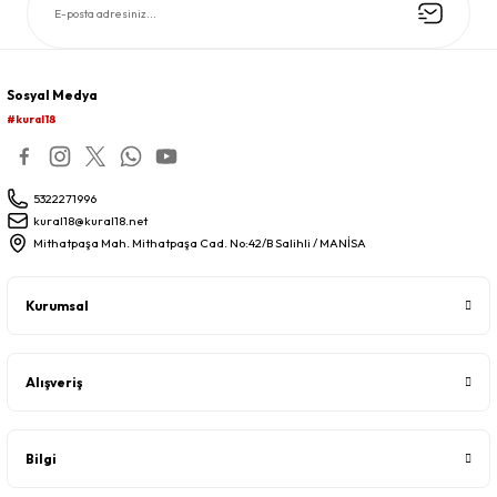
Sosyal Medya
#kural18
5322271996
kural18@kural18.net
Mithatpaşa Mah. Mithatpaşa Cad. No:42/B Salihli / MANİSA
Kurumsal
Alışveriş
Bilgi