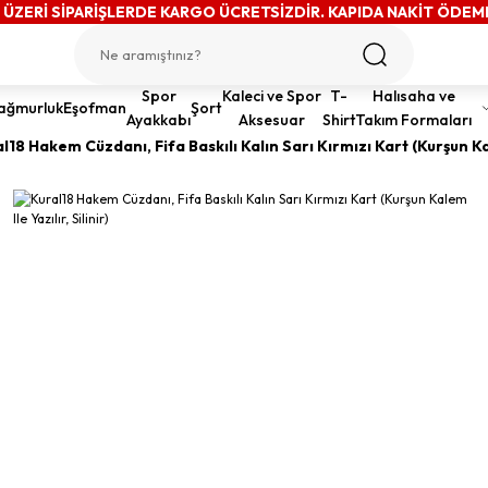
 ÜZERİ SİPARİŞLERDE KARGO ÜCRETSİZDİR. KAPIDA NAKİT ÖDEM
Spor
Kaleci ve Spor
T-
Halısaha ve
ağmurluk
Eşofman
Şort
Ayakkabı
Aksesuar
Shirt
Takım Formaları
l18 Hakem Cüzdanı, Fifa Baskılı Kalın Sarı Kırmızı Kart (Kurşun Kale