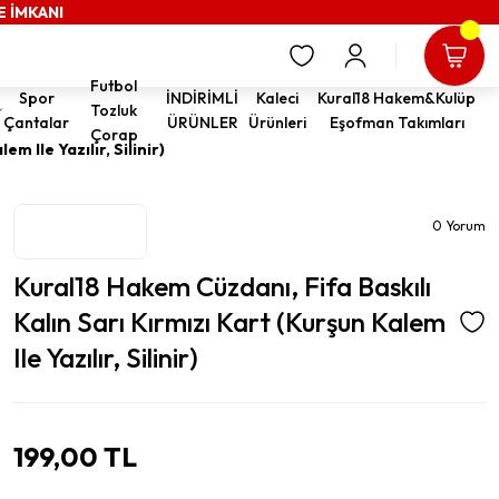
E İMKANI
Futbol
Spor
İNDİRİMLİ
Kaleci
Kural18 Hakem&Kulüp
Tozluk
Çantalar
ÜRÜNLER
Ürünleri
Eşofman Takımları
Çorap
m Ile Yazılır, Silinir)
0 Yorum
Kural18 Hakem Cüzdanı, Fifa Baskılı
Kalın Sarı Kırmızı Kart (Kurşun Kalem
Ile Yazılır, Silinir)
199,00 TL