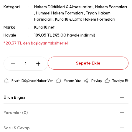
Kategori
Hakem Düdükleri & Aksesuarları
,
Hakem Formaları
,
Hummel Hakem Formaları
,
Tryon Hakem
Formaları
,
Kural18 & Lotto Hakem Formaları
Marka
Kural18.net
Havale
189,05 TL (%5,00 havale indirimi)
*20,37 TL den başlayan taksitlerle!
Sepete Ekle
Fiyatı Düşünce Haber Ver
Yorum Yaz
Paylaş
Tavsiye Et
Ürün Bilgisi
Yorumlar (0)
Soru & Cevap