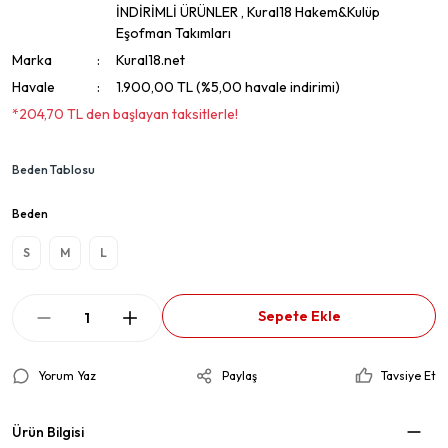
İNDİRİMLİ ÜRÜNLER
,
Kural18 Hakem&Kulüp
Eşofman Takımları
Marka
Kural18.net
Havale
1.900,00 TL (%5,00 havale indirimi)
*204,70 TL den başlayan taksitlerle!
Beden Tablosu
Beden
S
M
L
Sepete Ekle
Yorum Yaz
Paylaş
Tavsiye Et
Ürün Bilgisi