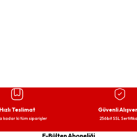
Hızlı Teslimat
Güvenli Alışver
a kadar ki tüm siparişler
256bit SSL Sertifika
E-Bülten Aboneliği