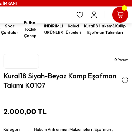
E İMKANI
Futbol
Spor
İNDİRİMLİ
Kaleci
Kural18 Hakem&Kulüp
Tozluk
Çantalar
ÜRÜNLER
Ürünleri
Eşofman Takımları
Çorap
0 Yorum
Kural18 Siyah-Beyaz Kamp Eşofman
Takımı K0107
2.000,00 TL
Kategori
Hakem Antrenman Malzemeleri
,
Eşofman
,