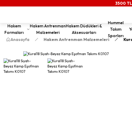
3500 TL
Hummel
Hakem
Hakem Antrenman
Hakem Düdükleri &
Takım
Y
Formaları
Malzemeleri
Aksesuarları
Sporları
Anasayfa
Hakem Antrenman Malzemeleri
Kur