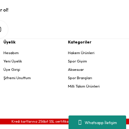
r ol!
Üyelik
Kategoriler
Hesabım
Hakem Ürünleri
Yeni Üyelik
Spor Giyim
Üye Girişi
Aksesuar
Şifremi Unuttum
Spor Branşları
Milli Takım Ürünleri
Kredi kartlarınız 256bit SSL sertifikası ve 3D güvenlik ile korunmaktadır.
Whatsapp İletişim