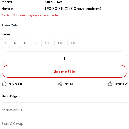
Marka
Kural18.net
Havale
1.900,00 TL (%5,00 havale indirimi)
*204,70 TL den başlayan taksitlerle!
Beden Tablosu
Beden
S
M
L
XL
2XL
3XL
4XL
Sepete Ekle
Yorum Yaz
Paylaş
Tavsiye Et
Ürün Bilgisi
Yorumlar (0)
Soru & Cevap