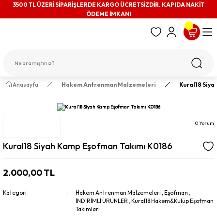
3500 TL ÜZERİ SİPARİŞLERDE KARGO ÜCRETSİZDİR. KAPIDA NAKİT
ÖDEME İMKANI
Anasayfa
Hakem Antrenman Malzemeleri
Kural18 Siy
0 Yorum
Kural18 Siyah Kamp Eşofman Takımı K0186
2.000,00 TL
Kategori
Hakem Antrenman Malzemeleri
,
Eşofman
,
İNDİRİMLİ ÜRÜNLER
,
Kural18 Hakem&Kulüp Eşofman
Takımları