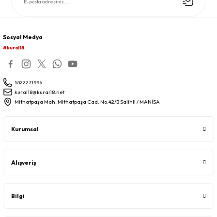
Sosyal Medya
#kural18
5322271996
kural18@kural18.net
Mithatpaşa Mah. Mithatpaşa Cad. No:42/B Salihli / MANİSA
Kurumsal
Alışveriş
Bilgi