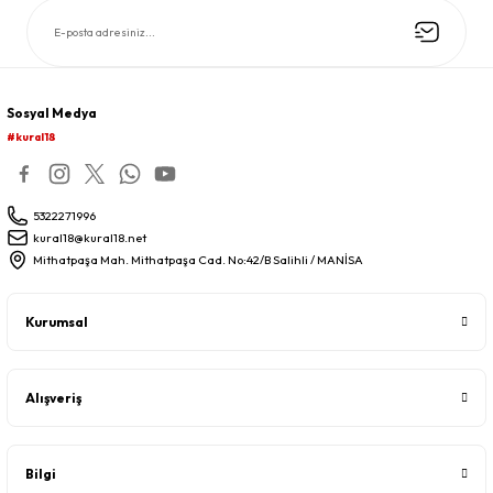
Sosyal Medya
#kural18
5322271996
kural18@kural18.net
Mithatpaşa Mah. Mithatpaşa Cad. No:42/B Salihli / MANİSA
Kurumsal
Alışveriş
Bilgi