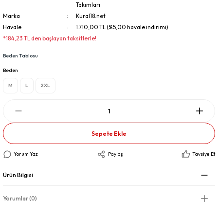
Takımları
Marka
Kural18.net
Havale
1.710,00 TL (%5,00 havale indirimi)
*184,23 TL den başlayan taksitlerle!
Beden Tablosu
Beden
M
L
2XL
Sepete Ekle
Yorum Yaz
Paylaş
Tavsiye Et
Ürün Bilgisi
Yorumlar (0)