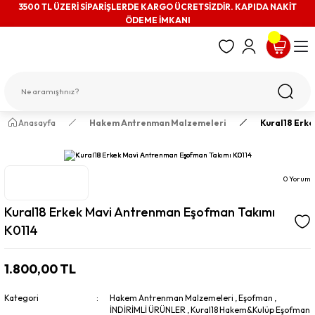
3500 TL ÜZERİ SİPARİŞLERDE KARGO ÜCRETSİZDİR. KAPIDA NAKİT
ÖDEME İMKANI
Anasayfa
Hakem Antrenman Malzemeleri
Kural18 Erk
0 Yorum
Kural18 Erkek Mavi Antrenman Eşofman Takımı
K0114
1.800,00 TL
Kategori
Hakem Antrenman Malzemeleri
,
Eşofman
,
İNDİRİMLİ ÜRÜNLER
,
Kural18 Hakem&Kulüp Eşofman