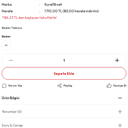
Marka
Kural18.net
Havale
1.710,00 TL (%5,00 havale indirimi)
*184,23 TL den başlayan taksitlerle!
Beden Tablosu
Beden
M
Sepete Ekle
Yorum Yaz
Paylaş
Tavsiye Et
Ürün Bilgisi
Yorumlar (0)
Soru & Cevap