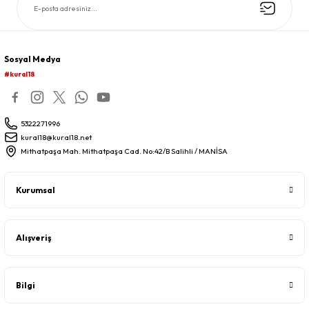
Sosyal Medya
#kural18
5322271996
kural18@kural18.net
Mithatpaşa Mah. Mithatpaşa Cad. No:42/B Salihli / MANİSA
Kurumsal
Alışveriş
Bilgi