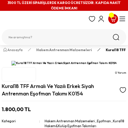
3500 TL ÜZERİ SİPARİŞLERDE KARGO ÜCRETSİZDİR. KAPIDA NAKİT
ÖDEME İMKANI
Anasayfa
Hakem Antrenman Malzemeleri
Kural18 TFF 
0 Yorum
Kural18 TFF Armalı Ve Yazılı Erkek Siyah
Antrenman Eşofman Takımı K0154
1.800,00 TL
Kategori
Hakem Antrenman Malzemeleri
,
Eşofman
,
Kural18
Hakem&Kulüp Eşofman Takımları