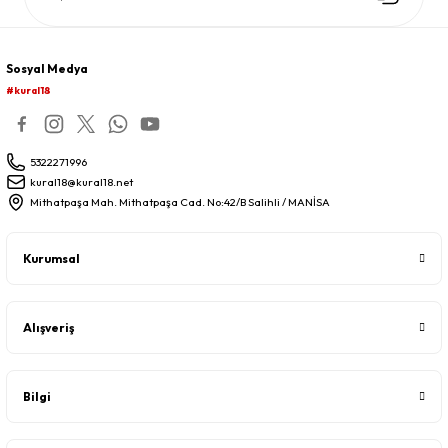
Sosyal Medya
#kural18
5322271996
kural18@kural18.net
Mithatpaşa Mah. Mithatpaşa Cad. No:42/B Salihli / MANİSA
Kurumsal
Alışveriş
Bilgi