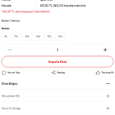
Havale
617,50 TL (%5,00 havale indirimi)
*66,53 TL den başlayan taksitlerle!
Beden Tablosu
Beden
XL
116
128
140
152
164
Sepete Ekle
Yorum Yaz
Paylaş
Tavsiye Et
Ürün Bilgisi
Yorumlar (0)
Soru & Cevap