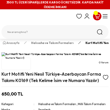
3500 TL ÜZERİ SİPARİŞLERDE KARGO ÜCRETSİZDİR. KAPIDA NAKİT
ÖDEME İMKANI
Anasayfa
Halısaha ve Takım Formaları
Kurt Motifli Yen
0 Yorum
Kurt Motifli Yeni Nesil Türkiye-Azerbaycan Forma
Takımı K0169 (Tek Kelime İsim ve Numara Yazılır)
650,00 TL
Kategori
Halısaha ve Takım Formaları
,
Milli Takım Formaları
Marka
Sportech