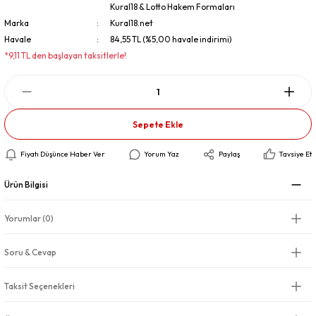
Kural18 & Lotto Hakem Formaları
Marka
Kural18.net
Havale
84,55 TL (%5,00 havale indirimi)
*9,11 TL den başlayan taksitlerle!
Sepete Ekle
Fiyatı Düşünce Haber Ver
Yorum Yaz
Paylaş
Tavsiye Et
Ürün Bilgisi
Yorumlar (0)
Soru & Cevap
Taksit Seçenekleri