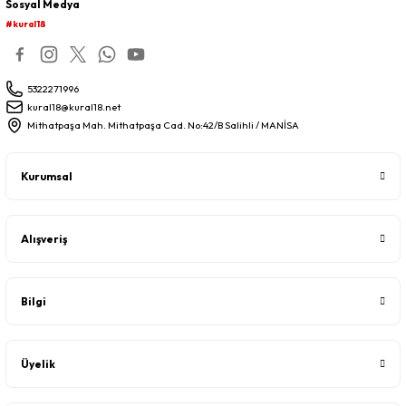
Sosyal Medya
#kural18
5322271996
kural18@kural18.net
Mithatpaşa Mah. Mithatpaşa Cad. No:42/B Salihli / MANİSA
Kurumsal
Alışveriş
Bilgi
Üyelik