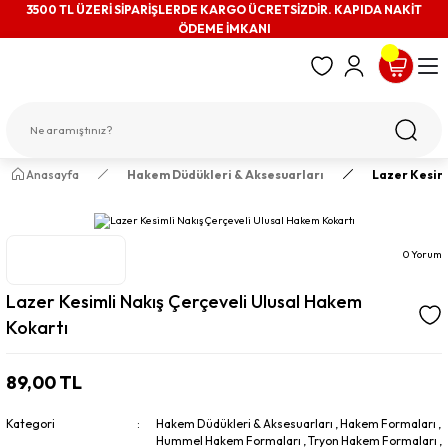
3500 TL ÜZERİ SİPARİŞLERDE KARGO ÜCRETSİZDİR. KAPIDA NAKİT
ÖDEME İMKANI
Anasayfa
Hakem Düdükleri & Aksesuarları
Lazer Kesiml
0 Yorum
Lazer Kesimli Nakış Çerçeveli Ulusal Hakem
Kokartı
89,00 TL
Kategori
Hakem Düdükleri & Aksesuarları
,
Hakem Formaları
,
Hummel Hakem Formaları
,
Tryon Hakem Formaları
,