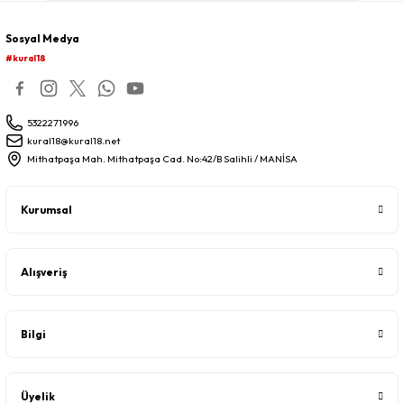
Sosyal Medya
#kural18
5322271996
kural18@kural18.net
Mithatpaşa Mah. Mithatpaşa Cad. No:42/B Salihli / MANİSA
Kurumsal
Alışveriş
Bilgi
Üyelik