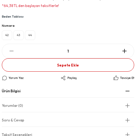
*64,38 TL den başlayan taksitlerle!
Beden Tablosu
Numara
42
43
44
Sepete Ekle
Yorum Yaz
Paylaş
Tavsiye Et
Ürün Bilgisi
Yorumlar (0)
Soru & Cevap
Taksit Seçenekleri