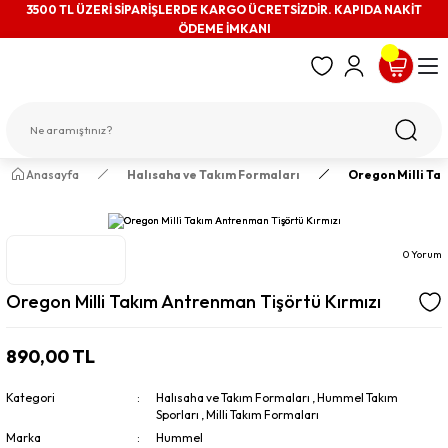
3500 TL ÜZERİ SİPARİŞLERDE KARGO ÜCRETSİZDİR. KAPIDA NAKİT
ÖDEME İMKANI
Anasayfa
Halısaha ve Takım Formaları
Oregon Milli Ta
0 Yorum
Oregon Milli Takım Antrenman Tişörtü Kırmızı
890,00 TL
Kategori
Halısaha ve Takım Formaları
,
Hummel Takım
Sporları
,
Milli Takım Formaları
Marka
Hummel