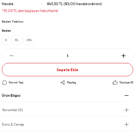
Havale
845,50 TL (%5,00 havale indirimi)
*91,09 TL den başlayan taksitlerle!
Beden Tablosu
Beden
S
XL
2XL
Sepete Ekle
Yorum Yaz
Paylaş
Tavsiye Et
Ürün Bilgisi
Yorumlar (0)
Soru & Cevap