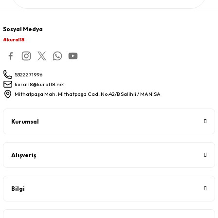
Sosyal Medya
#kural18
5322271996
kural18@kural18.net
Mithatpaşa Mah. Mithatpaşa Cad. No:42/B Salihli / MANİSA
Kurumsal
Alışveriş
Bilgi