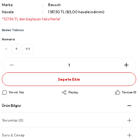
Marka
Reusch
Havale
1.187,50 TL (%5,00 havale indirimi)
*127,94 TL den başlayan taksitlerle!
Beden Tablosu
Numara
8
9
9.5
Sepete Ekle
Yorum Yaz
Paylaş
Tavsiye Et
Ürün Bilgisi
Yorumlar (0)
Soru & Cevap