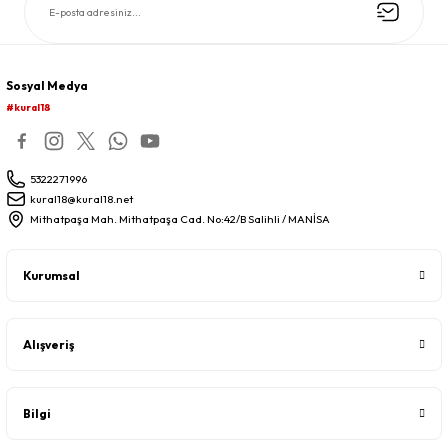
Sosyal Medya
#kural18
5322271996
kural18@kural18.net
Mithatpaşa Mah. Mithatpaşa Cad. No:42/B Salihli / MANİSA
Kurumsal
Alışveriş
Bilgi