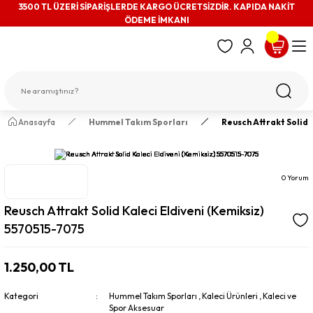
3500 TL ÜZERİ SİPARİŞLERDE KARGO ÜCRETSİZDİR. KAPIDA NAKİT
ÖDEME İMKANI
Anasayfa
Hummel Takım Sporları
Reusch Attrakt Solid 
0 Yorum
Reusch Attrakt Solid Kaleci Eldiveni (Kemiksiz)
5570515-7075
1.250,00 TL
Kategori
Hummel Takım Sporları
,
Kaleci Ürünleri
,
Kaleci ve
Spor Aksesuar