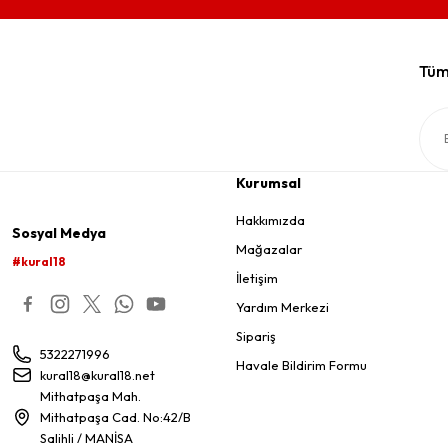
Tüm 
Kurumsal
Hakkımızda
Sosyal Medya
Mağazalar
#kural18
İletişim
Yardım Merkezi
Sipariş
5322271996
Havale Bildirim Formu
kural18@kural18.net
Mithatpaşa Mah.
Mithatpaşa Cad. No:42/B
Salihli / MANİSA