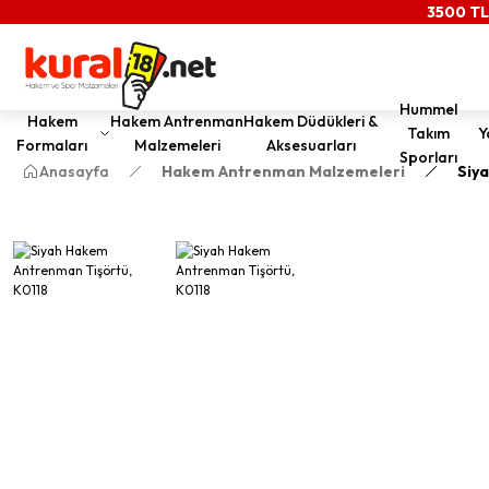
3500 TL
Hummel
Hakem
Hakem Antrenman
Hakem Düdükleri &
Takım
Y
Formaları
Malzemeleri
Aksesuarları
Sporları
Anasayfa
Hakem Antrenman Malzemeleri
Siy