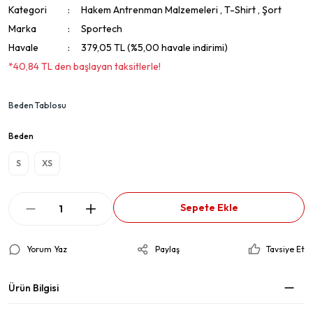
Kategori
Hakem Antrenman Malzemeleri
,
T-Shirt
,
Şort
Marka
Sportech
Havale
379,05 TL (%5,00 havale indirimi)
*40,84 TL den başlayan taksitlerle!
Beden Tablosu
Beden
S
XS
Sepete Ekle
Yorum Yaz
Paylaş
Tavsiye Et
Ürün Bilgisi