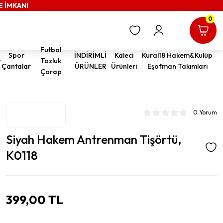
E İMKANI
0
Futbol
Spor
İNDİRİMLİ
Kaleci
Kural18 Hakem&Kulüp
Tozluk
Çantalar
ÜRÜNLER
Ürünleri
Eşofman Takımları
Çorap
0 Yorum
Siyah Hakem Antrenman Tişörtü,
K0118
399,00 TL