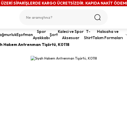
 ÜZERİ SİPARİŞLERDE KARGO ÜCRETSİZDİR. KAPIDA NAKİT ÖDEM
Spor
Kaleci ve Spor
T-
Halısaha ve
ağmurluk
Eşofman
Şort
Ayakkabı
Aksesuar
Shirt
Takım Formaları
ah Hakem Antrenman Tişörtü, K0118