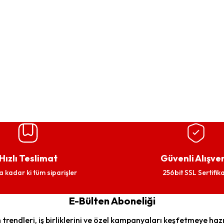
Hızlı Teslimat
Güvenli Alışver
a kadar ki tüm siparişler
256bit SSL Sertifika
E-Bülten Aboneliği
trendleri, iş birliklerini ve özel kampanyaları keşfetmeye hazı