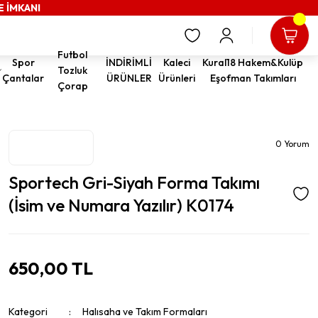
E İMKANI
Futbol
Spor
İNDİRİMLİ
Kaleci
Kural18 Hakem&Kulüp
Tozluk
Çantalar
ÜRÜNLER
Ürünleri
Eşofman Takımları
Çorap
0 Yorum
Sportech Gri-Siyah Forma Takımı
(İsim ve Numara Yazılır) K0174
650,00 TL
Kategori
Halısaha ve Takım Formaları