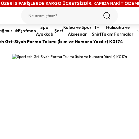
 ÜZERİ SİPARİŞLERDE KARGO ÜCRETSİZDİR. KAPIDA NAKİT ÖDEM
Spor
Kaleci ve Spor
T-
Halısaha ve
ağmurluk
Eşofman
Şort
Ayakkabı
Aksesuar
Shirt
Takım Formaları
h Gri-Siyah Forma Takımı (İsim ve Numara Yazılır) K0174