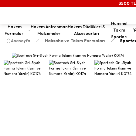
3500 TL
Hummel
Hakem
Hakem Antrenman
Hakem Düdükleri &
Takım
Y
Formaları
Malzemeleri
Aksesuarları
Sporları
Anasayfa
Halısaha ve Takım Formaları
Sportec