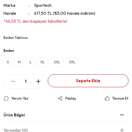
Marka
Sportech
Havale
617,50 TL (%5,00 havale indirimi)
*66,53 TL den başlayan taksitlerle!
Beden Tablosu
Beden
S
M
L
XL
2XL
3XL
Sepete Ekle
Yorum Yaz
Paylaş
Tavsiye Et
Ürün Bilgisi
Yorumlar (0)