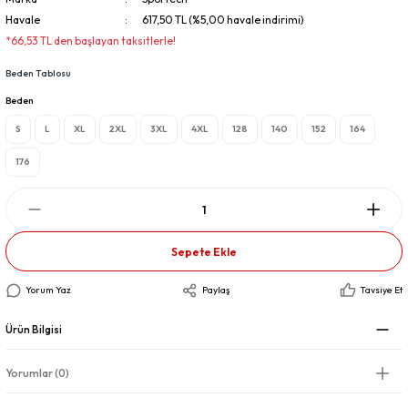
Havale
617,50 TL (%5,00 havale indirimi)
*66,53 TL den başlayan taksitlerle!
Beden Tablosu
Beden
S
L
XL
2XL
3XL
4XL
128
140
152
164
176
Sepete Ekle
Yorum Yaz
Paylaş
Tavsiye Et
Ürün Bilgisi
Yorumlar (0)