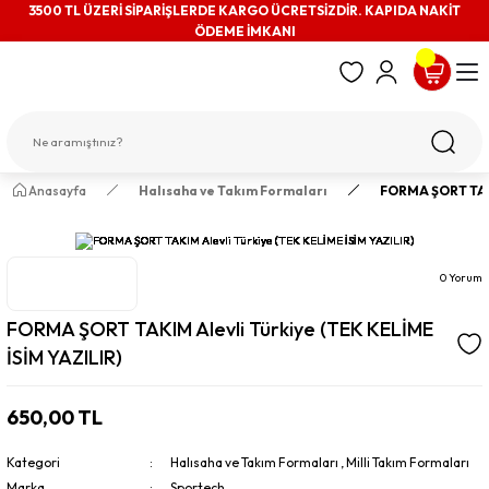
3500 TL ÜZERİ SİPARİŞLERDE KARGO ÜCRETSİZDİR. KAPIDA NAKİT
ÖDEME İMKANI
Anasayfa
Halısaha ve Takım Formaları
FORMA ŞORT TAKI
0 Yorum
FORMA ŞORT TAKIM Alevli Türkiye (TEK KELİME
İSİM YAZILIR)
650,00 TL
Kategori
Halısaha ve Takım Formaları
,
Milli Takım Formaları
Marka
Sportech