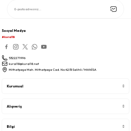
Sosyal Medya
#kural18
5322271996
kural18@kural18.net
Mithatpaşa Mah. Mithatpaşa Cad. No:42/B Salihli / MANİSA
Kurumsal
Alışveriş
Bilgi