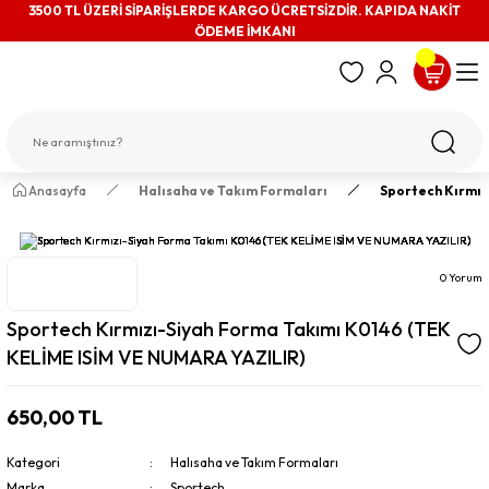
3500 TL ÜZERİ SİPARİŞLERDE KARGO ÜCRETSİZDİR. KAPIDA NAKİT
ÖDEME İMKANI
Anasayfa
Halısaha ve Takım Formaları
Sportech Kırmız
0 Yorum
Sportech Kırmızı-Siyah Forma Takımı K0146 (TEK
KELİME ISİM VE NUMARA YAZILIR)
650,00 TL
Kategori
Halısaha ve Takım Formaları
Marka
Sportech