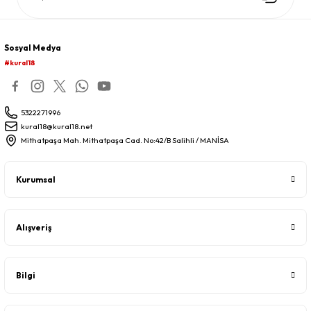
Sosyal Medya
#kural18
5322271996
kural18@kural18.net
Mithatpaşa Mah. Mithatpaşa Cad. No:42/B Salihli / MANİSA
Kurumsal
Alışveriş
Bilgi