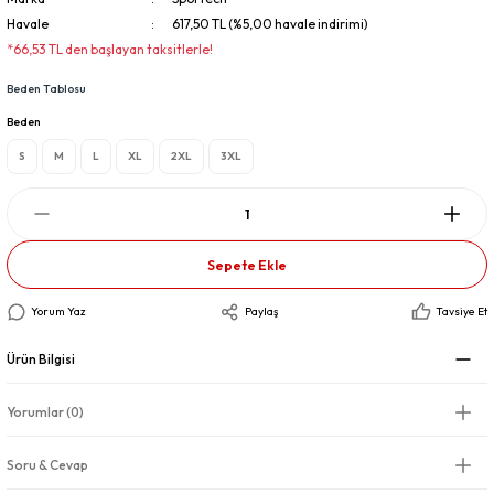
Havale
617,50 TL (%5,00 havale indirimi)
*66,53 TL den başlayan taksitlerle!
Beden Tablosu
Beden
S
M
L
XL
2XL
3XL
Sepete Ekle
Yorum Yaz
Paylaş
Tavsiye Et
Ürün Bilgisi
Yorumlar (0)
Soru & Cevap