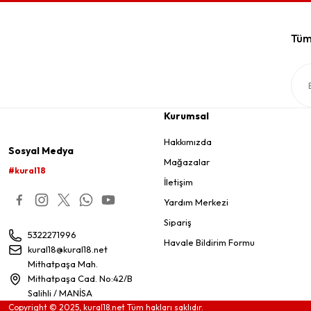
Tüm 
Kurumsal
Hakkımızda
Sosyal Medya
Mağazalar
#kural18
İletişim
Yardım Merkezi
Sipariş
5322271996
Havale Bildirim Formu
kural18@kural18.net
Mithatpaşa Mah.
Mithatpaşa Cad. No:42/B
Salihli / MANİSA
Copyright © 2025, kural18.net Tüm hakları saklıdır.