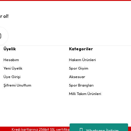
r ol!
Üyelik
Kategoriler
Hesabım
Hakem Ürünleri
Yeni Üyelik
Spor Giyim
Üye Girişi
Aksesuar
Şifremi Unuttum
Spor Branşları
Milli Takım Ürünleri
Kredi kartlarınız 256bit SSL sertifikası ve 3D güvenlik ile korunmaktadır.
Whatsapp İletişim