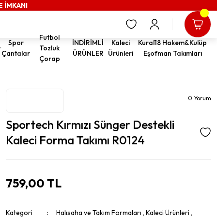
E İMKANI
Futbol
Spor
İNDİRİMLİ
Kaleci
Kural18 Hakem&Kulüp
Tozluk
Çantalar
ÜRÜNLER
Ürünleri
Eşofman Takımları
Çorap
0 Yorum
Sportech Kırmızı Sünger Destekli
Kaleci Forma Takımı R0124
759,00 TL
Kategori
Halısaha ve Takım Formaları
,
Kaleci Ürünleri
,