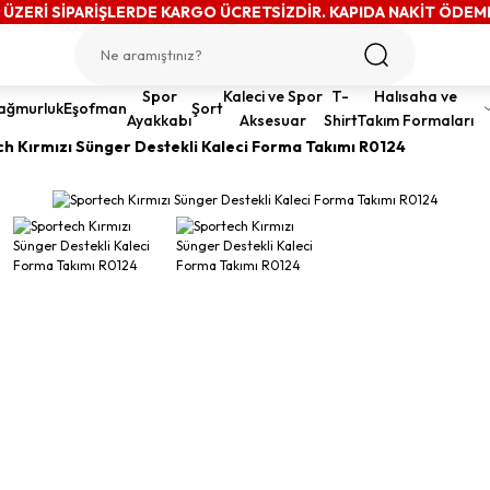
 ÜZERİ SİPARİŞLERDE KARGO ÜCRETSİZDİR. KAPIDA NAKİT ÖDEM
Spor
Kaleci ve Spor
T-
Halısaha ve
ağmurluk
Eşofman
Şort
Ayakkabı
Aksesuar
Shirt
Takım Formaları
h Kırmızı Sünger Destekli Kaleci Forma Takımı R0124