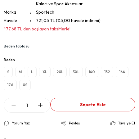
Kaleci ve Spor Aksesuar
Marka
Sportech
Havale
721,05 TL (%5,00 havale indirimi)
*77,68 TL den başlayan taksitlerle!
Beden Tablosu
Beden
S
M
L
XL
2XL
3XL
140
152
164
176
XS
Sepete Ekle
Yorum Yaz
Paylaş
Tavsiye Et