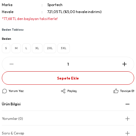
Marka
Sportech
Havale
721,05 TL (%5,00 havale indirimi)
*77,68 TL den başlayan taksitlerle!
Beden Tablosu
Beden
S
M
L
XL
2XL
3XL
Sepete Ekle
Yorum Yaz
Paylaş
Tavsiye Et
Ürün Bilgisi
Yorumlar (0)
Soru & Cevap