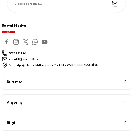
Sosyal Medya
#kural18
5322271996
kural18@kural18.net
Mithatpaşa Mah. Mithatpaşa Cad. No:42/B Salihli / MANİSA
Kurumsal
Alışveriş
Bilgi