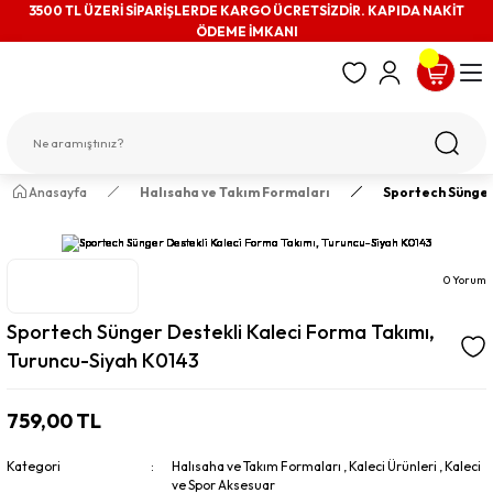
3500 TL ÜZERİ SİPARİŞLERDE KARGO ÜCRETSİZDİR. KAPIDA NAKİT
ÖDEME İMKANI
Anasayfa
Halısaha ve Takım Formaları
Sportech Sünger
0 Yorum
Sportech Sünger Destekli Kaleci Forma Takımı,
Turuncu-Siyah K0143
759,00 TL
Kategori
Halısaha ve Takım Formaları
,
Kaleci Ürünleri
,
Kaleci
ve Spor Aksesuar