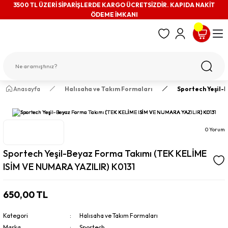
3500 TL ÜZERİ SİPARİŞLERDE KARGO ÜCRETSİZDİR. KAPIDA NAKİT
ÖDEME İMKANI
Anasayfa
Halısaha ve Takım Formaları
Sportech Yeşil-
0 Yorum
Sportech Yeşil-Beyaz Forma Takımı (TEK KELİME
ISİM VE NUMARA YAZILIR) K0131
650,00 TL
Kategori
Halısaha ve Takım Formaları
Marka
Sportech