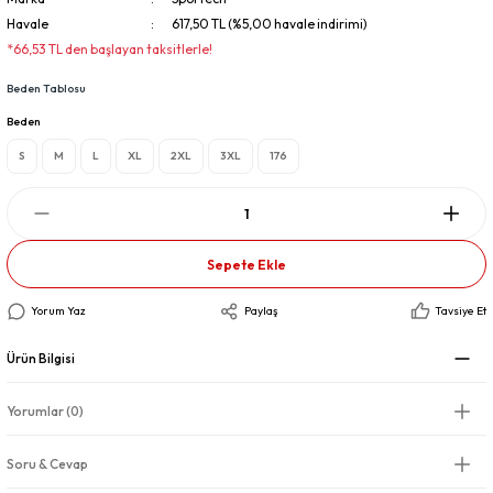
Havale
617,50 TL (%5,00 havale indirimi)
*66,53 TL den başlayan taksitlerle!
Beden Tablosu
Beden
S
M
L
XL
2XL
3XL
176
Sepete Ekle
Yorum Yaz
Paylaş
Tavsiye Et
Ürün Bilgisi
Yorumlar (0)
Soru & Cevap