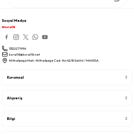
Sosyal Medya
#kural18
5322271996
kural18@kural18.net
Mithatpaşa Mah. Mithatpaşa Cad. No:42/B Salihli / MANİSA
Kurumsal
Alışveriş
Bilgi