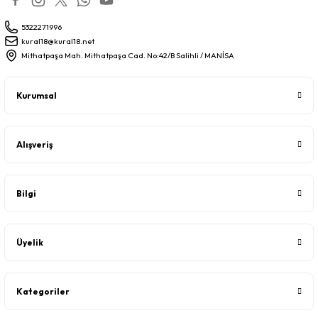
5322271996
kural18@kural18.net
Mithatpaşa Mah. Mithatpaşa Cad. No:42/B Salihli / MANİSA
Kurumsal
Alışveriş
Bilgi
Üyelik
Kategoriler